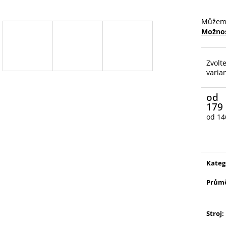
Můžeme
Možnos
Zvolt
varia
od
179
od
14
Měrn
cena:
Kateg
Prům
Stroj
: