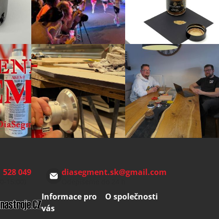
 528 049
diasegment.sk
@
gmail.com
00-15:00)
Odepíšeme do 24 h
Informace pro
O společnosti
vás