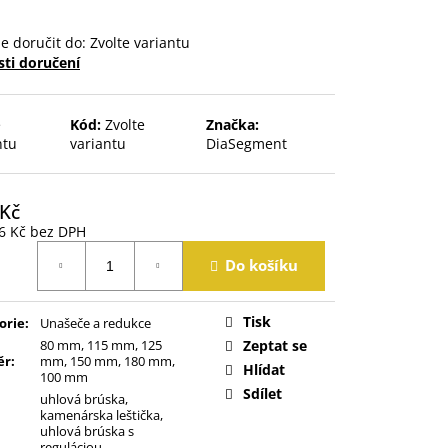
 doručit do:
Zvolte variantu
ti doručení
e
Kód:
Zvolte
Značka:
ntu
variantu
DiaSegment
 Kč
6 Kč
bez DPH
á
Do košíku
Tisk
orie
:
Unašeče a redukce
80 mm, 115 mm, 125
Zeptat se
ěr
:
mm, 150 mm, 180 mm,
Hlídat
100 mm
Sdílet
uhlová brúska,
kamenárska leštička,
uhlová brúska s
reguláciou