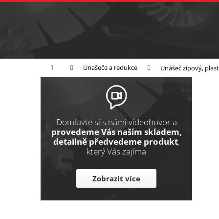
K
Přejít
na
o
Zpět
obsah
do
š
obchodu
í
Broušení
Leštění
Řezání
k
Domů
Unašeče a redukce
Unášeč zipový, plas
P
o
s
t
Domluvte si s námi videohovor a
r
provedeme Vás naším skladem,
detailně předvedeme produkt
,
a
který Vás zajíma
n
n
Zobrazit více
í
p
a