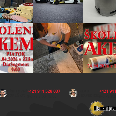
+421 911 528 037
+421 911
HŘBITOVNÍ
SKLAD
DOPLŇKY:
A EXPEDICE:
(Po-Pá 8:00-15:00)
(Po-Pá 8: