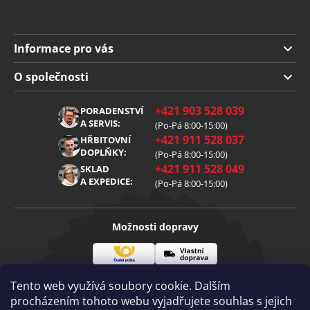
Informace pro vás
Doprava a platba
O společnosti
Obchodní podmínky
O nás
+421 903 528 039
PORADENSTVÍ
Reklamace
Kariéra
A SERVIS:
(Po-Pá 8:00-15:00)
+421 911 528 037
Zpracování osobních údajů
HŘBITOVNÍ
Blog
DOPLŇKY:
(Po-Pá 8:00-15:00)
Cookies
Kontakt
+421 911 528 049
SKLAD
A EXPEDICE:
(Po-Pá 8:00-15:00)
Možnosti dopravy
Česká
Vlastní
Možnosti platby
pošta
doprava
Tento web využívá soubory cookie. Dalším
procházením tohoto webu vyjadřujete souhlas s jejich