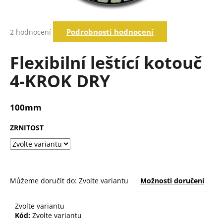
a
j
Průměrné
Podrobnosti hodnocení
2 hodnocení
í
hodnocení
produktu
t
je
Flexibilní leštící kotouč
?
5,0
z
4-KROK DRY
5
hvězdiček.
Hledat
100mm
ZRNITOST
D
o
p
o
Můžeme doručit do:
Zvolte variantu
Možnosti doručení
r
u
č
Zvolte variantu
u
Kód:
Zvolte variantu