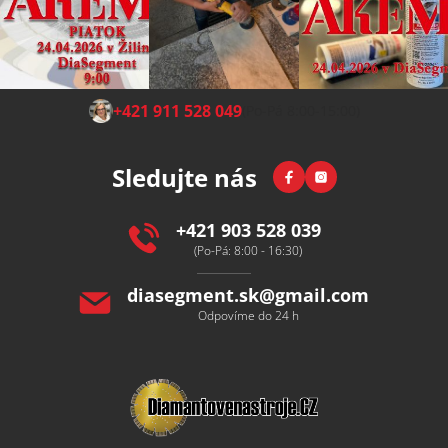
Z
+421 911 528 049
(Po-Pá 8:00-15:00)
á
p
Facebook
Instagram
Sledujte nás
a
t
í
+421 903 528 039
(Po-Pá: 8:00 - 16:30)
diasegment.sk
@
gmail.com
Odpovíme do 24 h