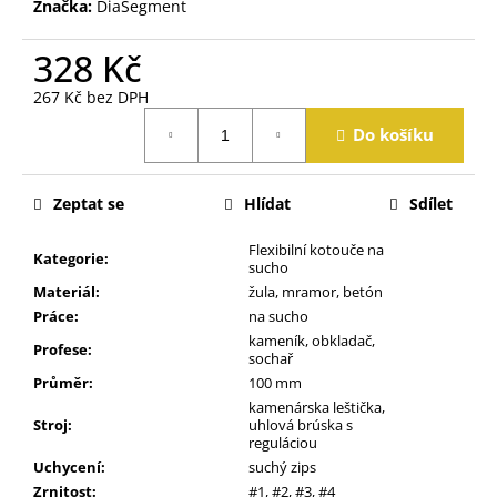
Značka:
DiaSegment
j
e
328 Kč
m
e
267 Kč bez DPH
Měrná
Do košíku
cena:
Zeptat se
Hlídat
Sdílet
Flexibilní kotouče na
Kategorie
:
sucho
Materiál
:
žula, mramor, betón
Práce
:
na sucho
kameník, obkladač,
Profese
:
sochař
Průměr
:
100 mm
kamenárska leštička,
Stroj
:
uhlová brúska s
reguláciou
Uchycení
:
suchý zips
Zrnitost
:
#1, #2, #3, #4