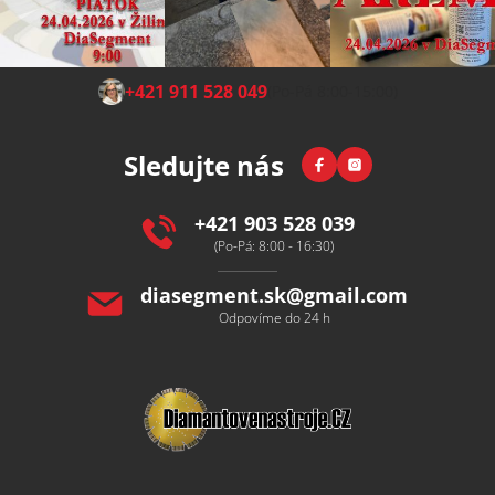
Z
+421 911 528 049
(Po-Pá 8:00-15:00)
á
p
Facebook
Instagram
Sledujte nás
a
t
í
+421 903 528 039
(Po-Pá: 8:00 - 16:30)
diasegment.sk
@
gmail.com
Odpovíme do 24 h