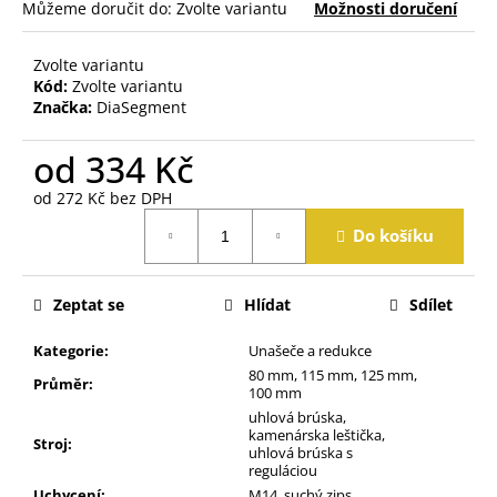
j
Můžeme doručit do:
Zvolte variantu
Možnosti doručení
e
m
Zvolte variantu
e
Kód:
Zvolte variantu
Značka:
DiaSegment
od
334 Kč
od
272 Kč
bez DPH
Měrná
Do košíku
cena:
Zeptat se
Hlídat
Sdílet
Kategorie
:
Unašeče a redukce
80 mm, 115 mm, 125 mm,
Průměr
:
100 mm
uhlová brúska,
kamenárska leštička,
Stroj
:
uhlová brúska s
reguláciou
Uchycení
:
M14, suchý zips