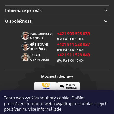
Informace pro vás
Doprava a platba
O společnosti
Obchodní podmínky
O nás
+421 903 528 039
PORADENSTVÍ
Reklamace
Kariéra
A SERVIS:
(Po-Pá 8:00-15:00)
+421 911 528 037
Zpracování osobních údajů
HŘBITOVNÍ
Blog
DOPLŇKY:
(Po-Pá 8:00-15:00)
Cookies
Kontakt
+421 911 528 049
SKLAD
A EXPEDICE:
(Po-Pá 8:00-15:00)
Možnosti dopravy
Česká
Vlastní
Možnosti platby
pošta
doprava
Tento web využívá soubory cookie. Dalším
procházením tohoto webu vyjadřujete souhlas s jejich
používaním. Více informáí
zde
.
Visa
Mastercard
Dobírka