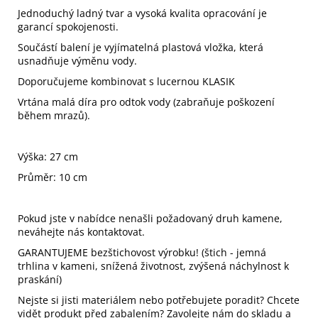
Jednoduchý ladný tvar a vysoká kvalita opracování je
garancí spokojenosti.
Součástí balení je vyjímatelná plastová vložka, která
usnadňuje výměnu vody.
Doporučujeme kombinovat s lucernou KLASIK
Vrtána malá díra pro odtok vody (zabraňuje poškození
během mrazů).
Výška: 27 cm
Průměr: 10 cm
Pokud jste v nabídce nenašli požadovaný druh kamene,
neváhejte nás kontaktovat.
GARANTUJEME bezštichovost výrobku! (štich - jemná
trhlina v kameni, snížená životnost, zvýšená náchylnost k
praskání)
Nejste si jisti materiálem nebo potřebujete poradit? Chcete
vidět produkt před zabalením? Zavolejte nám do skladu a