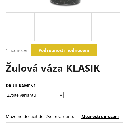
a
j
í
t
?
Průměrné
Podrobnosti hodnocení
1 hodnocení
hodnocení
produktu
Hledat
je
Žulová váza KLASIK
5,0
z
5
D
hvězdiček.
DRUH KAMENE
o
p
o
r
u
Můžeme doručit do:
Zvolte variantu
Možnosti doručení
č
u