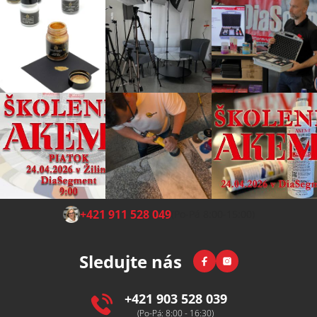
Z
+421 911 528 049
(Po-Pá 8:00-15:00)
á
p
Facebook
Instagram
Sledujte nás
a
t
í
+421 903 528 039
(Po-Pá: 8:00 - 16:30)