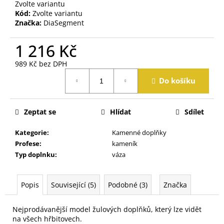
j
Zvolte variantu
Kód:
Zvolte variantu
e
Značka:
DiaSegment
m
e
1 216 Kč
989 Kč bez DPH
Měrná
Do košíku
cena:
Zeptat se
Hlídat
Sdílet
Kategorie
:
Kamenné doplňky
Profese
:
kameník
Typ doplnku
:
váza
Popis
Související (5)
Podobné (3)
Značka
Nejprodávanější model žulových doplňků, který lze vidět
na všech hřbitovech.