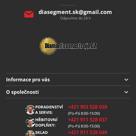
diasegment.sk
@
gmail.com
Odpovíme do 24 h
Informace pro vás
Doprava a platba
O společnosti
Obchodní podmínky
O nás
+421 903 528 039
PORADENSTVÍ
Reklamace
Kariéra
A SERVIS:
(Po-Pá 8:00-15:00)
+421 911 528 037
Zpracování osobních údajů
HŘBITOVNÍ
Blog
DOPLŇKY:
(Po-Pá 8:00-15:00)
Cookies
Kontakt
+421 911 528 049
SKLAD