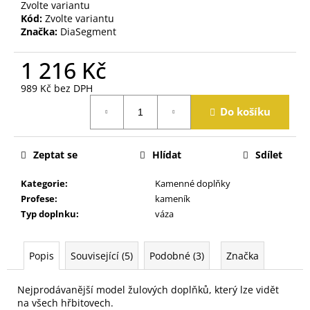
j
Zvolte variantu
Kód:
Zvolte variantu
e
Značka:
DiaSegment
m
e
1 216 Kč
989 Kč bez DPH
Měrná
Do košíku
cena:
Zeptat se
Hlídat
Sdílet
Kategorie
:
Kamenné doplňky
Profese
:
kameník
Typ doplnku
:
váza
Popis
Související (5)
Podobné (3)
Značka
Nejprodávanější model žulových doplňků, který lze vidět
na všech hřbitovech.