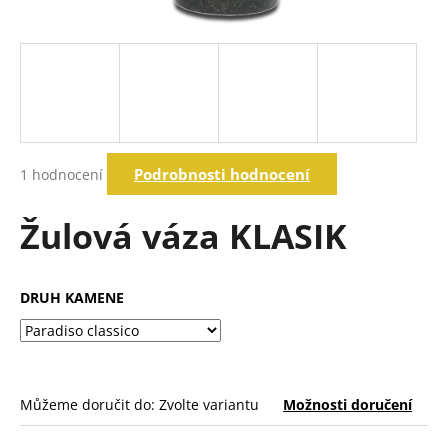
a
j
í
t
?
Průměrné
Podrobnosti hodnocení
1 hodnocení
hodnocení
produktu
Hledat
je
Žulová váza KLASIK
5,0
z
5
D
hvězdiček.
DRUH KAMENE
o
p
o
r
u
Můžeme doručit do:
Zvolte variantu
Možnosti doručení
č
u