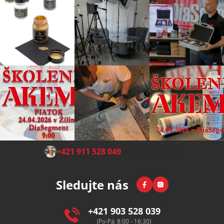
Z
+421 911 528 049
(Po-Pá 8:00-15:00)
á
p
Facebook
Instagram
Sledujte nás
a
t
í
+421 903 528 039
(Po-Pá: 8:00 - 16:30)