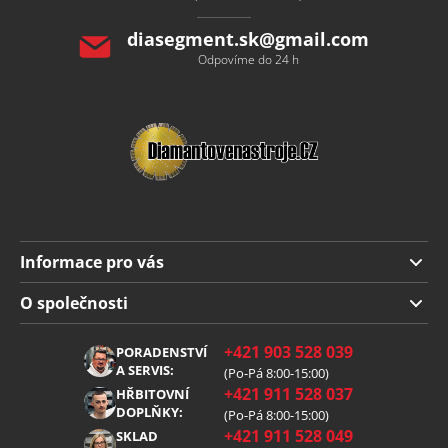
diasegment.sk
@
gmail.com
Odpovíme do 24 h
Informace pro vás
Doprava a platba
O společnosti
Obchodní podmínky
O nás
+421 903 528 039
PORADENSTVÍ
Reklamace
Kariéra
A SERVIS:
(Po-Pá 8:00-15:00)
+421 911 528 037
Zpracování osobních údajů
HŘBITOVNÍ
Blog
DOPLŇKY:
(Po-Pá 8:00-15:00)
Cookies
Kontakt
+421 911 528 049
SKLAD