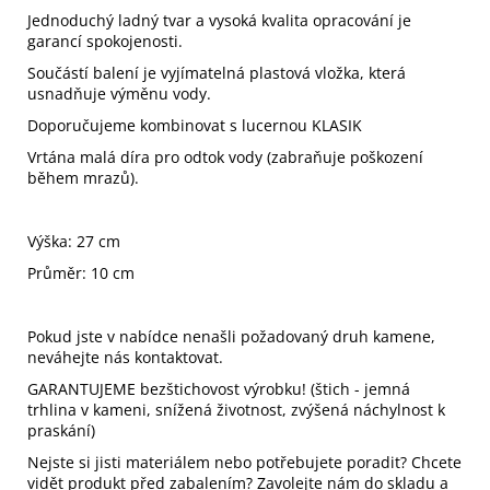
Jednoduchý ladný tvar a vysoká kvalita opracování je
garancí spokojenosti.
Součástí balení je vyjímatelná plastová vložka, která
usnadňuje výměnu vody.
Doporučujeme kombinovat s lucernou KLASIK
Vrtána malá díra pro odtok vody (zabraňuje poškození
během mrazů).
Výška: 27 cm
Průměr: 10 cm
Pokud jste v nabídce nenašli požadovaný druh kamene,
neváhejte nás kontaktovat.
GARANTUJEME bezštichovost výrobku! (štich - jemná
trhlina v kameni, snížená životnost, zvýšená náchylnost k
praskání)
Nejste si jisti materiálem nebo potřebujete poradit? Chcete
vidět produkt před zabalením? Zavolejte nám do skladu a