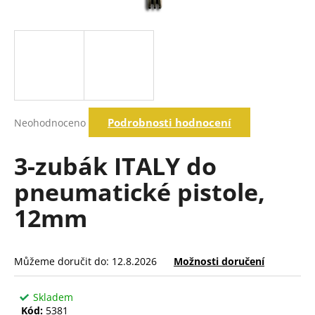
a
j
í
t
?
Průměrné
Podrobnosti hodnocení
Neohodnoceno
hodnocení
produktu
Hledat
je
3-zubák ITALY do
0,0
z
pneumatické pistole,
5
D
hvězdiček.
12mm
o
p
o
r
Můžeme doručit do:
12.8.2026
Možnosti doručení
u
č
Skladem
u
Kód:
5381