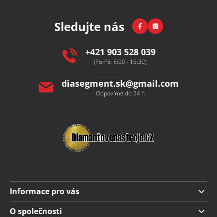
á
p
Facebook
Instagram
Sledujte nás
a
t
í
+421 903 528 039
(Po-Pá: 8:00 - 16:30)
diasegment.sk
@
gmail.com
Odpovíme do 24 h
Informace pro vás
Doprava a platba
O společnosti