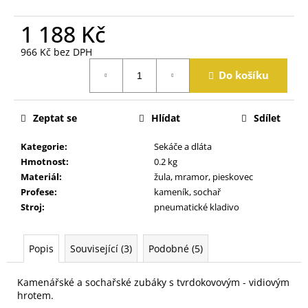
j
e
1 188 Kč
m
e
966 Kč bez DPH
Měrná
Do košíku
cena:
Zeptat se
Hlídat
Sdílet
Kategorie
:
Sekáče a dláta
Hmotnost
:
0.2 kg
Materiál
:
žula, mramor, pieskovec
Profese
:
kameník, sochař
Stroj
:
pneumatické kladivo
Popis
Související (3)
Podobné (5)
Kamenářské a sochařské zubáky s tvrdokovovým - vidiovým
hrotem.