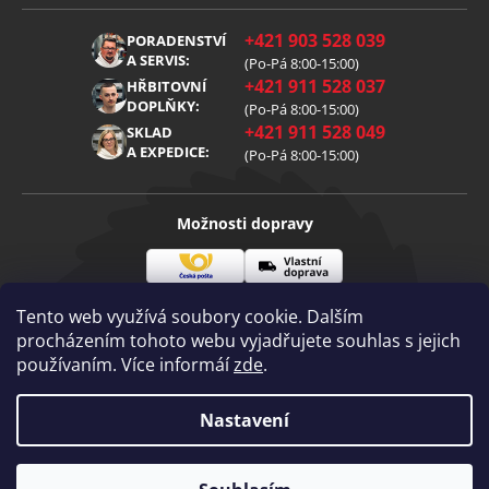
Obchodní podmínky
O nás
+421 903 528 039
PORADENSTVÍ
Reklamace
Kariéra
A SERVIS:
(Po-Pá 8:00-15:00)
+421 911 528 037
Zpracování osobních údajů
HŘBITOVNÍ
Blog
DOPLŇKY:
(Po-Pá 8:00-15:00)
Cookies
Kontakt
+421 911 528 049
SKLAD
A EXPEDICE:
(Po-Pá 8:00-15:00)
Možnosti dopravy
Česká
Vlastní
Možnosti platby
pošta
doprava
Tento web využívá soubory cookie. Dalším
procházením tohoto webu vyjadřujete souhlas s jejich
používaním. Více informáí
zde
.
Visa
Mastercard
Dobírka
Copyright 2026
Nastavení
Diamantovenastroje.cz
. Všechna práva
vyhrazena.