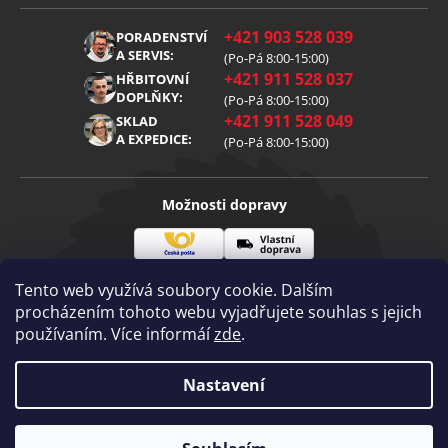
Obchodní podmínky
O nás
+421 903 528 039
PORADENSTVÍ
Reklamace
Kariéra
A SERVIS:
(Po-Pá 8:00-15:00)
+421 911 528 037
Zpracování osobních údajů
HŘBITOVNÍ
Blog
DOPLŇKY:
(Po-Pá 8:00-15:00)
Cookies
Kontakt
+421 911 528 049
SKLAD
A EXPEDICE:
(Po-Pá 8:00-15:00)
Možnosti dopravy
Česká
Vlastní
Možnosti platby
pošta
doprava
Tento web využívá soubory cookie. Dalším
procházením tohoto webu vyjadřujete souhlas s jejich
používaním. Více informáí
zde
.
Visa
Mastercard
Dobírka
Copyright 2026
Nastavení
Diamantovenastroje.cz
. Všechna práva
vyhrazena.