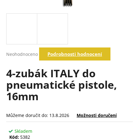
a
j
í
t
?
Průměrné
Podrobnosti hodnocení
Neohodnoceno
hodnocení
produktu
Hledat
je
4-zubák ITALY do
0,0
z
pneumatické pistole,
5
D
hvězdiček.
16mm
o
p
o
r
Můžeme doručit do:
13.8.2026
Možnosti doručení
u
č
Skladem
u
Kód:
5382