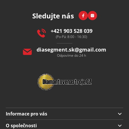
á
p
Facebook
Instagram
Sledujte nás
a
t
í
+421 903 528 039
(Po-Pá: 8:00 - 16:30)
diasegment.sk
@
gmail.com
Odpovíme do 24 h
Informace pro vás
Doprava a platba
O společnosti