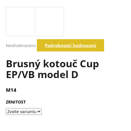
a
j
í
t
?
Průměrné
Podrobnosti hodnocení
Neohodnoceno
hodnocení
produktu
je
Brusný kotouč Cup
Hledat
0,0
z
EP/VB model D
5
hvězdiček.
D
o
M14
p
o
ZRNITOST
r
u
č
u