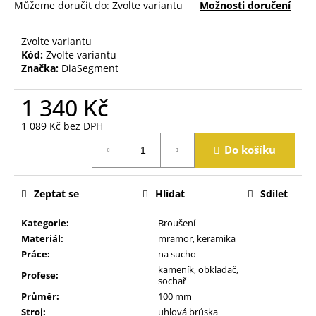
j
Můžeme doručit do:
Zvolte variantu
Možnosti doručení
e
m
Zvolte variantu
e
Kód:
Zvolte variantu
Značka:
DiaSegment
1 340 Kč
1 089 Kč bez DPH
Měrná
Do košíku
cena:
Zeptat se
Hlídat
Sdílet
Kategorie
:
Broušení
Materiál
:
mramor, keramika
Práce
:
na sucho
kameník, obkladač,
Profese
:
sochař
Průměr
:
100 mm
Stroj
:
uhlová brúska