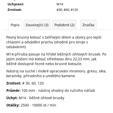
Uchycení
:
M14
Zrnitost
:
#30, #60, #120
Popis
Související (3)
Podobné (2)
Značka
Pevný brusný kotouč s talířovým tělem a otvory pro lepší
chlazení a odvádění prachu (vhodné pro stroje s
odsáváním)
M14 příruba pasuje na hřídel běžných úhlových brusek. Po
jejím složení má kotouč středovou díru 22,23 mm, jak
běžně dostupné řezné nebo brusné kotouče.
Nástroj na suché i mokré opracování mramoru, gresu, skla,
keramiky, přírodního a umělého kamene.
Zrnitost:
# 30, 60, 120
Průměr:
100 mm - nástroj vhodný do ručního nářadí
Úchyt:
M14 - běžné úhlové brusky
Otáčky:
2500 - 10000 ot / min