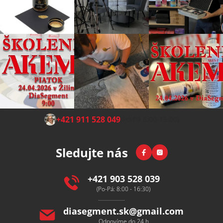
Z
+421 911 528 049
(Po-Pá 8:00-15:00)
á
p
Facebook
Instagram
Sledujte nás
a
t
í
+421 903 528 039
(Po-Pá: 8:00 - 16:30)
diasegment.sk
@
gmail.com
Odpovíme do 24 h