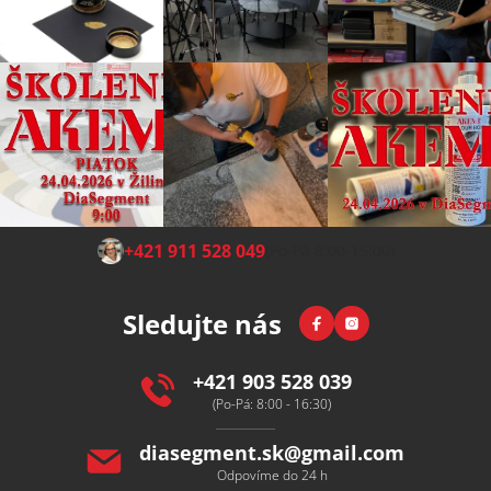
Z
+421 911 528 049
(Po-Pá 8:00-15:00)
á
p
Facebook
Instagram
Sledujte nás
a
t
í
+421 903 528 039
(Po-Pá: 8:00 - 16:30)
diasegment.sk
@
gmail.com
Odpovíme do 24 h