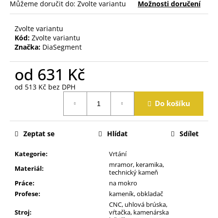
j
Můžeme doručit do:
Zvolte variantu
Možnosti doručení
e
m
Zvolte variantu
e
Kód:
Zvolte variantu
Značka:
DiaSegment
od
631 Kč
od
513 Kč
bez DPH
Měrná
Do košíku
cena:
Zeptat se
Hlídat
Sdílet
Kategorie
:
Vrtání
mramor, keramika,
Materiál
:
technický kameň
Práce
:
na mokro
Profese
:
kameník, obkladač
CNC, uhlová brúska,
Stroj
:
vŕtačka, kamenárska