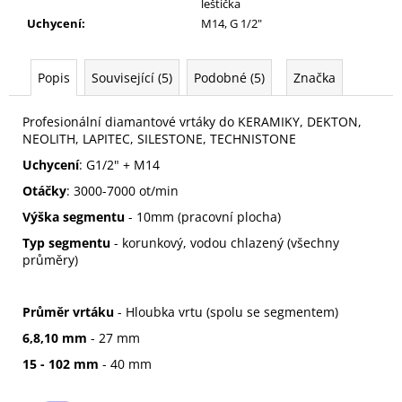
leštička
Uchycení
:
M14, G 1/2"
Popis
Související (5)
Podobné (5)
Značka
Profesionální diamantové vrtáky do KERAMIKY, DEKTON,
NEOLITH, LAPITEC, SILESTONE, TECHNISTONE
Uchycení
: G1/2" + M14
Otáčky
: 3000-7000 ot/min
Výška segmentu
- 10mm (pracovní plocha)
Typ segmentu
- korunkový, vodou chlazený (všechny
průměry)
Průměr vrtáku
- Hloubka vrtu (spolu se segmentem)
6,8,10 mm
- 27 mm
15 - 102 mm
- 40 mm