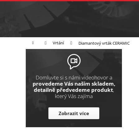
K
Přejít
na
o
Zpět
obsah
do
š
obchodu
í
Broušení
Leštění
Řezání
k
Domů
Vrtání
Diamantový vrták CERAMIC
P
o
s
t
Domluvte si s námi videohovor a
r
provedeme Vás naším skladem,
detailně předvedeme produkt
,
a
který Vás zajíma
n
n
Zobrazit více
í
p
a