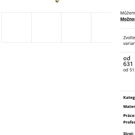
Můžeme
Možnos
Zvolt
varia
od
631
od
51
Měrn
cena:
Kateg
Mater
Práce
Profe
Stroj
: