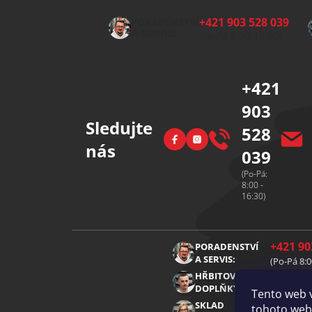
p
+421 903 528 039
PORADENSTVÍ
a
A SERVIS:
(Po-Pá 8:00-15:00)
t
í
+421
903
Sledujte
528
Facebook
Instagram
nás
039
(Po-Pá:
8:00 -
16:30)
+421 90
PORADENSTVÍ
A SERVIS:
(Po-Pá 8:0
+421 91
HŘBITOVNÍ
DOPLŇKY:
(Po-Pá 8:0
Tento web 
+421 91
SKLAD
tohoto webu