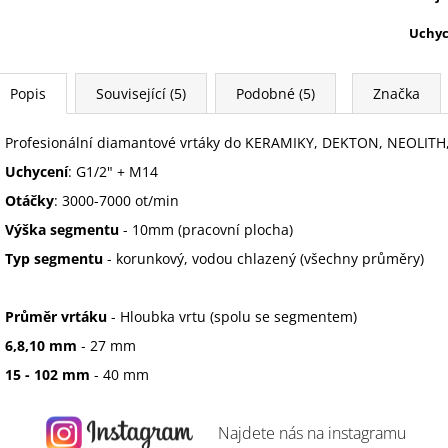
Uchyc
Popis
Související (5)
Podobné (5)
Značka
Profesionální diamantové vrtáky do KERAMIKY, DEKTON, NEOLIT
Uchycení
: G1/2" + M14
Otáčky
: 3000-7000 ot/min
Výška segmentu
- 10mm (pracovní plocha)
Typ segmentu
- korunkový, vodou chlazený (všechny průměry)
Průměr vrtáku
- Hloubka vrtu (spolu se segmentem)
6,8,10 mm
- 27 mm
15 - 102 mm
- 40 mm
Najdete nás na
instagramu