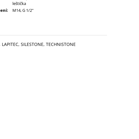
leštička
ení
:
M14, G 1/2"
H, LAPITEC, SILESTONE, TECHNISTONE