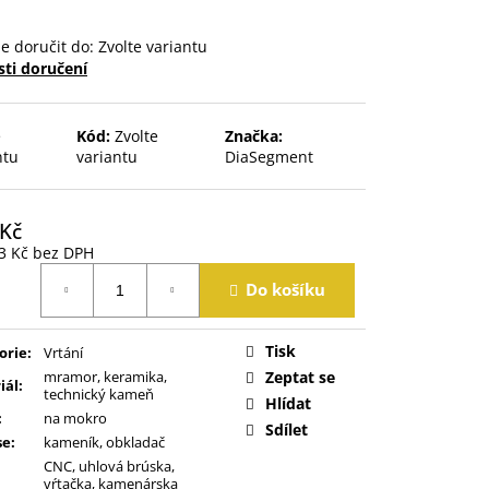
 doručit do:
Zvolte variantu
ti doručení
e
Kód:
Zvolte
Značka:
ntu
variantu
DiaSegment
 Kč
3 Kč
bez DPH
á
Do košíku
Tisk
orie
:
Vrtání
mramor, keramika,
Zeptat se
iál
:
technický kameň
Hlídat
:
na mokro
Sdílet
se
:
kameník, obkladač
CNC, uhlová brúska,
vŕtačka, kamenárska