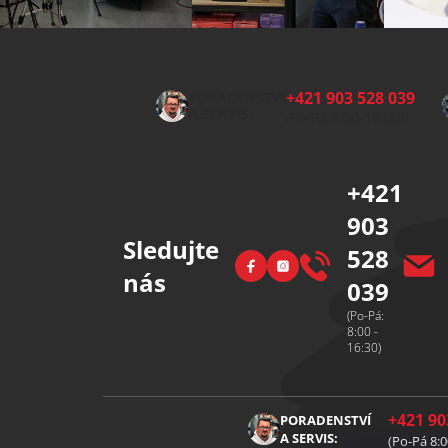
Z
á
p
+421 903 528 039
PORADENSTVÍ
a
A SERVIS:
(Po-Pá 8:00-15:00)
t
í
+421
903
Sledujte
528
Facebook
Instagram
nás
039
(Po-Pá:
8:00 -
16:30)
+421 90
PORADENSTVÍ
A SERVIS:
(Po-Pá 8:0