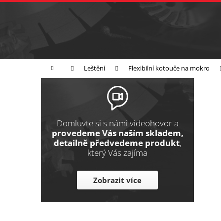
K
Přejít
na
o
Zpět
obsah
do
š
obchodu
í
Broušení
Leštění
Řezání
k
Domů
Leštění
Flexibilní kotouče na mokro
P
o
s
t
Domluvte si s námi videohovor a
r
provedeme Vás naším skladem,
detailně předvedeme produkt
,
a
který Vás zajíma
n
n
Zobrazit více
í
p
a