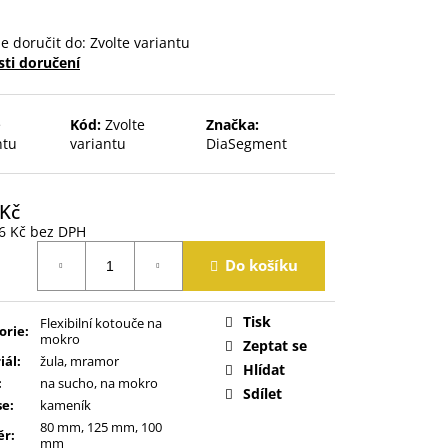
 doručit do:
Zvolte variantu
ti doručení
e
Kód:
Zvolte
Značka:
ntu
variantu
DiaSegment
 Kč
6 Kč
bez DPH
á
Do košíku
Tisk
Flexibilní kotouče na
orie
:
mokro
Zeptat se
iál
:
žula, mramor
Hlídat
:
na sucho, na mokro
Sdílet
se
:
kameník
80 mm, 125 mm, 100
ěr
:
mm