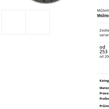
Můžeme
Možnos
Zvolt
varia
od
253
od
20
Měrn
cena:
Kateg
Mater
Práce
Profe
Prům