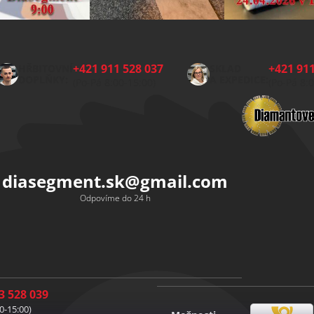
+421 911 528 037
+421 911
HŘBITOVNÍ
SKLAD
DOPLŇKY:
A EXPEDICE:
(Po-Pá 8:00-15:00)
(Po-Pá 8:
diasegment.sk
@
gmail.com
Odpovíme do 24 h
3 528 039
0-15:00)