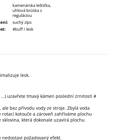
kamenárska leštička,
uhlová brúska s
reguláciou
ení
:
suchý zips
ost
:
#buff / lesk
malizuje lesk.
...) uzavřete tmavý kámen poslední zrnitostí #
ale bez přívodu vody ze stroje. Zbylá voda
e rotací kotouče a zároveň zahříváme plochu
 sklovina, která dokonale uzavírá plochu
e nedostaví požadovaný efekt.