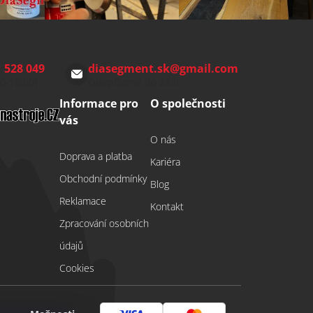
 528 049
diasegment.sk
@
gmail.com
00-15:00)
Odepíšeme do 24 h
Informace pro
O společnosti
vás
O nás
Doprava a platba
Kariéra
Obchodní podmínky
Blog
Reklamace
Kontakt
Zpracování osobních
údajů
Cookies