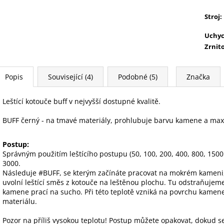
Stroj
:
Uchyc
Zrnit
Popis
Související (4)
Podobné (5)
Značka
Leštící kotouče buff v nejvyšší dostupné kvalitě.
BUFF černý - na tmavé materiály, prohlubuje barvu kamene a maxi
Postup:
Správným použitím leštícího postupu (50, 100, 200, 400, 800, 1500 
3000.
Následuje #BUFF, se kterým začínáte pracovat na mokrém kameni, 
uvolní leštící směs z kotouče na leštěnou plochu. Tu odstraňujem
kamene prací na sucho. Při této teplotě vzniká na povrchu kamene
materiálu.
Pozor na příliš vysokou teplotu! Postup můžete opakovat, dokud s