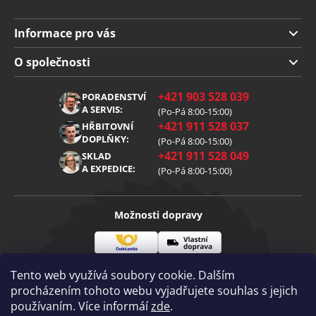
Informace pro vás
Doprava a platba
O společnosti
Obchodní podmínky
O nás
+421 903 528 039
PORADENSTVÍ
Reklamace
Kariéra
A SERVIS:
(Po-Pá 8:00-15:00)
+421 911 528 037
Zpracování osobních údajů
HŘBITOVNÍ
Blog
DOPLŇKY:
(Po-Pá 8:00-15:00)
Cookies
Kontakt
+421 911 528 049
SKLAD
A EXPEDICE:
(Po-Pá 8:00-15:00)
Možnosti dopravy
Česká
Vlastní
Možnosti platby
pošta
doprava
Tento web využívá soubory cookie. Dalším
procházením tohoto webu vyjadřujete souhlas s jejich
používaním. Více informáí
zde
.
Visa
Mastercard
Dobírka