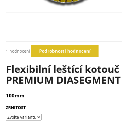
a
j
í
t
?
Průměrné
Podrobnosti hodnocení
1 hodnocení
hodnocení
produktu
Hledat
je
Flexibilní leštící kotouč
5,0
z
PREMIUM DIASEGMENT
5
D
hvězdiček.
o
p
100mm
o
r
ZRNITOST
u
č
u