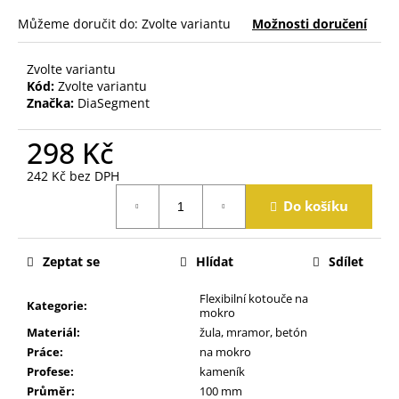
j
Můžeme doručit do:
Zvolte variantu
Možnosti doručení
e
m
e
Zvolte variantu
Kód:
Zvolte variantu
Značka:
DiaSegment
298 Kč
242 Kč bez DPH
Měrná
Do košíku
cena:
Zeptat se
Hlídat
Sdílet
Flexibilní kotouče na
Kategorie
:
mokro
Materiál
:
žula, mramor, betón
Práce
:
na mokro
Profese
:
kameník
Průměr
:
100 mm