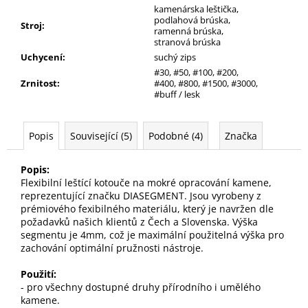
kamenárska leštička,
podlahová brúska,
Stroj
:
ramenná brúska,
stranová brúska
Uchycení
:
suchý zips
#30, #50, #100, #200,
Zrnitost
:
#400, #800, #1500, #3000,
#buff / lesk
Popis
Související (5)
Podobné (4)
Značka
Popis:
Flexibilní leštící kotouče na mokré opracování kamene,
reprezentující značku DIASEGMENT. Jsou vyrobeny z
prémiového fexibilného materiálu, který je navržen dle
požadavků našich klientů z Čech a Slovenska. Výška
segmentu je 4mm, což je maximální použitelná výška pro
zachování optimální pružnosti nástroje.
Použití:
- pro všechny dostupné druhy přírodního i umělého
kamene.