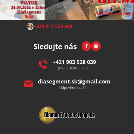
Z
+421 911 528 049
(Po-Pá 8:00-15:00)
á
p
Facebook
Instagram
Sledujte nás
a
t
í
+421 903 528 039
(Po-Pá: 8:00 - 16:30)
diasegment.sk
@
gmail.com
Odpovíme do 24 h