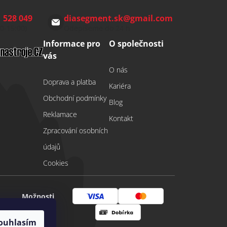
 528 049
diasegment.sk
@
gmail.com
00-15:00)
Odepíšeme do 24 h
Informace pro
O společnosti
vás
O nás
Doprava a platba
Kariéra
Obchodní podmínky
Blog
Reklamace
Kontakt
Zpracování osobních
údajů
Cookies
Možnosti
Visa
Mastercard
platby
ouhlasím
Dobírka