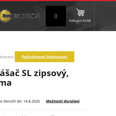
Přihlášení
Nákupní košík
NC a frézování
Brusné a leštící válce
Štokování
rné
Podrobnosti hodnocení
dnoceno
ení
tu
ášač SL zipsový,
ma
ek.
 doručit do:
14.8.2026
Možnosti doručení