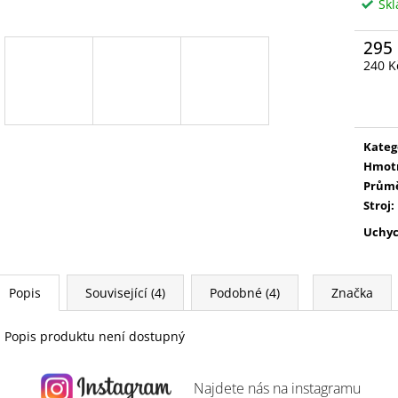
Sk
295
240 K
Měrn
cena:
Kateg
Hmot
Prům
Stroj
:
Uchyc
Popis
Související (4)
Podobné (4)
Značka
Popis produktu není dostupný
Najdete nás na
instagramu