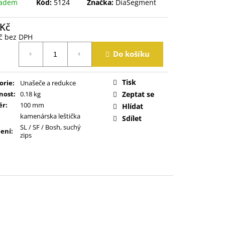
ladem
Kód:
5124
Značka:
DiaSegment
 Kč
č bez DPH
á
Do košíku
Tisk
orie
:
Unašeče a redukce
nost
:
0.18 kg
Zeptat se
ěr
:
100 mm
Hlídat
kamenárska leštička
Sdílet
SL / SF / Bosh, suchý
ení
:
zips