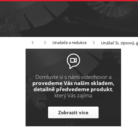
K
Přejít
na
o
Zpět
obsah
do
š
obchodu
í
Broušení
Leštění
Řezání
k
Domů
Unašeče a redukce
Unášač SL zipsový,
P
o
s
t
Domluvte si s námi videohovor a
r
provedeme Vás naším skladem,
detailně předvedeme produkt
,
a
který Vás zajíma
n
n
Zobrazit více
í
p
a