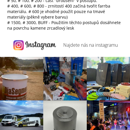
# 50, # 100, # 200 - část "broušení" v postupu.
# 400, # 600, # 800 - zrnitostí 400 začíná tvořit farrba
materiálu. # 600 je vhodné použít pouze na tmavé
materiály (pěkně vybere barvu)
# 1500, # 3000, BUFF - Použitím těchto postupů dosáhnete
na povrchu kamene zrcadlový lesk
Najdete nás na
instagramu