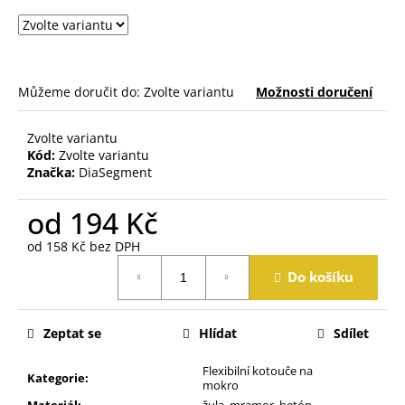
j
e
m
e
Můžeme doručit do:
Zvolte variantu
Možnosti doručení
Zvolte variantu
Kód:
Zvolte variantu
Značka:
DiaSegment
od
194 Kč
od
158 Kč
bez DPH
Měrná
Do košíku
cena:
Zeptat se
Hlídat
Sdílet
Flexibilní kotouče na
Kategorie
:
mokro
Materiál
:
žula, mramor, betón