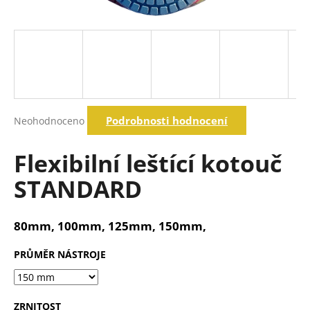
a
j
í
t
?
Průměrné
Podrobnosti hodnocení
Neohodnoceno
hodnocení
produktu
Hledat
je
Flexibilní leštící kotouč
0,0
z
STANDARD
5
D
hvězdiček.
o
p
80mm, 100mm, 125mm, 150mm,
o
r
PRŮMĚR NÁSTROJE
u
č
u
ZRNITOST