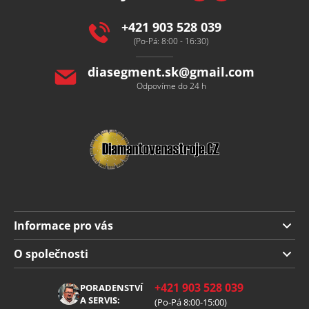
t
í
+421 903 528 039
(Po-Pá: 8:00 - 16:30)
diasegment.sk
@
gmail.com
Odpovíme do 24 h
Informace pro vás
Doprava a platba
O společnosti
Obchodní podmínky
O nás
+421 903 528 039
PORADENSTVÍ
Reklamace
Kariéra
A SERVIS:
(Po-Pá 8:00-15:00)