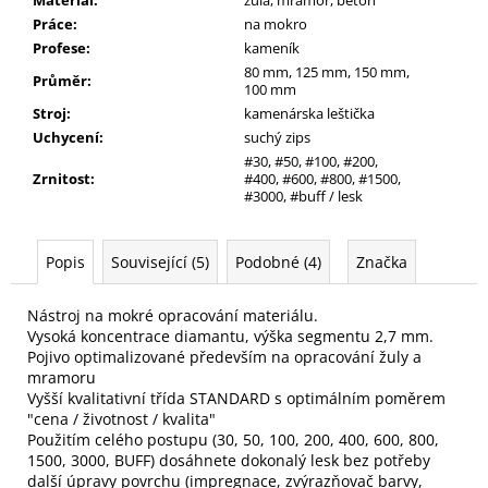
Práce
:
na mokro
Profese
:
kameník
80 mm, 125 mm, 150 mm,
Průměr
:
100 mm
Stroj
:
kamenárska leštička
Uchycení
:
suchý zips
#30, #50, #100, #200,
Zrnitost
:
#400, #600, #800, #1500,
#3000, #buff / lesk
Popis
Související (5)
Podobné (4)
Značka
Nástroj na mokré opracování materiálu.
Vysoká koncentrace diamantu, výška segmentu 2,7 mm.
Pojivo optimalizované především na opracování žuly a
mramoru
Vyšší kvalitativní třída STANDARD s optimálním poměrem
"cena / životnost / kvalita"
Použitím celého postupu (30, 50, 100, 200, 400, 600, 800,
1500, 3000, BUFF) dosáhnete dokonalý lesk bez potřeby
další úpravy povrchu (impregnace, zvýrazňovač barvy,