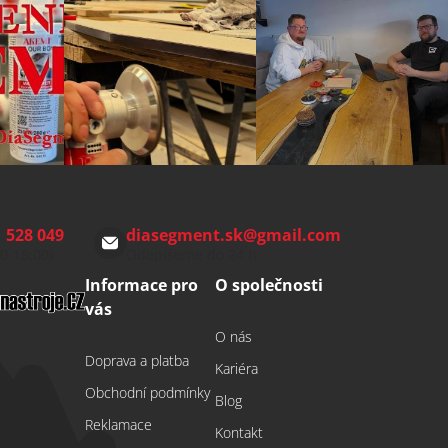
 528 049
diasegment.sk
@
gmail.com
00-15:00)
Odepíšeme do 24 h
Informace pro
O společnosti
vás
O nás
Doprava a platba
Kariéra
Obchodní podmínky
Blog
Reklamace
Kontakt