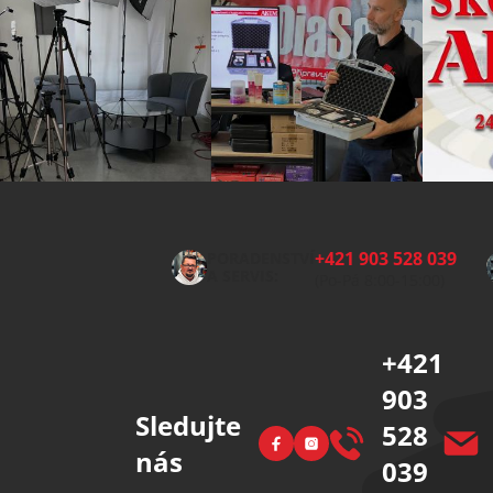
Z
á
p
+421 903 528 039
PORADENSTVÍ
a
A SERVIS:
(Po-Pá 8:00-15:00)
t
í
+421
903
Sledujte
528
Facebook
Instagram
nás
039