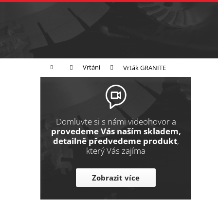
K
Přejít
na
o
Zpět
obsah
do
š
obchodu
í
Broušení
Leštění
Řezání
k
Domů
Vrtání
Vrták GRANITE
P
o
s
t
Domluvte si s námi videohovor a
r
provedeme Vás naším skladem,
detailně předvedeme produkt
,
a
který Vás zajíma
n
n
Zobrazit více
í
p
a