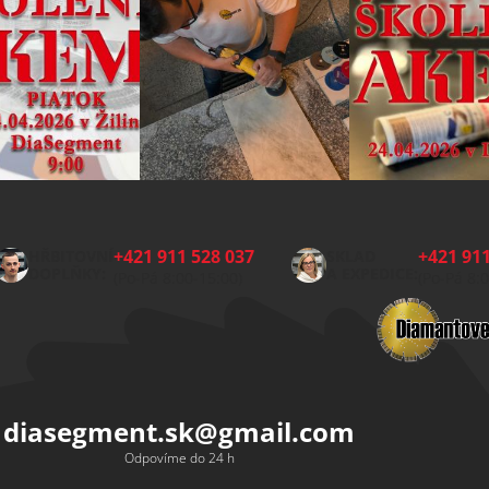
+421 911 528 037
+421 911
HŘBITOVNÍ
SKLAD
DOPLŇKY:
A EXPEDICE:
(Po-Pá 8:00-15:00)
(Po-Pá 8:
diasegment.sk
@
gmail.com
Odpovíme do 24 h