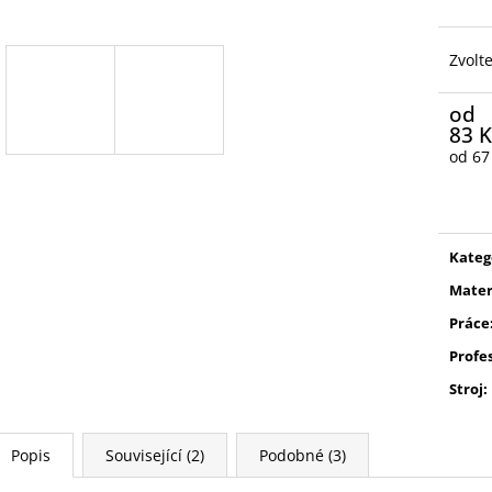
Zvolt
od
83 K
od
67
Měrn
cena:
Kateg
Mater
Práce
Profe
Stroj
:
Popis
Související (2)
Podobné (3)