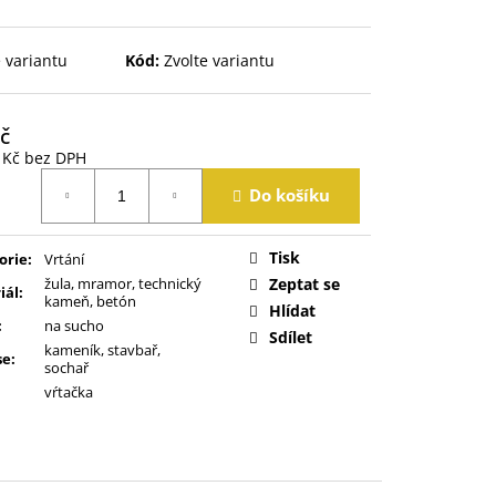
e variantu
Kód:
Zvolte variantu
č
 Kč
bez DPH
á
Do košíku
Tisk
orie
:
Vrtání
žula, mramor, technický
Zeptat se
iál
:
kameň, betón
Hlídat
:
na sucho
Sdílet
kameník, stavbař,
se
:
sochař
vŕtačka