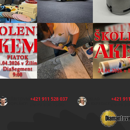
+421 911 528 037
+421 911
HŘBITOVNÍ
SKLAD
DOPLŇKY:
A EXPEDICE:
(Po-Pá 8:00-15:00)
(Po-Pá 8: