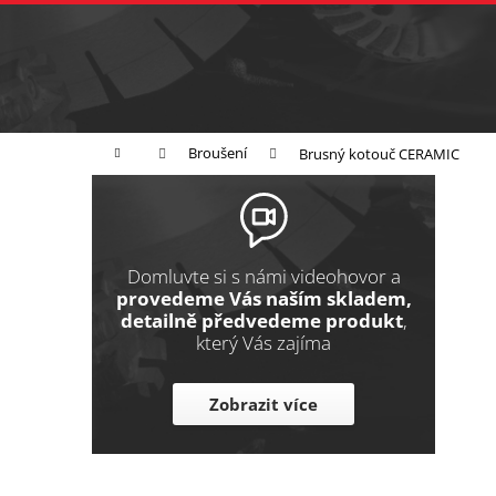
K
Přejít
na
o
Zpět
obsah
do
š
obchodu
í
Broušení
Leštění
Řezání
k
Domů
Broušení
Brusný kotouč CERAMIC
P
o
s
t
Domluvte si s námi videohovor a
r
provedeme Vás naším skladem,
detailně předvedeme produkt
,
a
který Vás zajíma
n
n
Zobrazit více
í
p
a