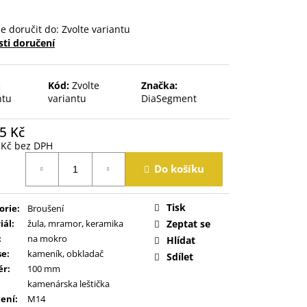
 doručit do:
Zvolte variantu
ti doručení
e
Kód:
Zvolte
Značka:
ntu
variantu
DiaSegment
5 Kč
 Kč bez DPH
á
Do košíku
Tisk
orie
:
Broušení
iál
:
žula, mramor, keramika
Zeptat se
:
na mokro
Hlídat
se
:
kameník, obkladač
Sdílet
ěr
:
100 mm
kamenárska leštička
ení
:
M14