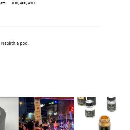
ost
:
#30, #60, #100
 Neolith a pod.