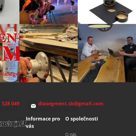
 528 049
diasegment.sk
@
gmail.com
00-15:00)
Odepíšeme do 24 h
Informace pro
O společnosti
vás
O nás