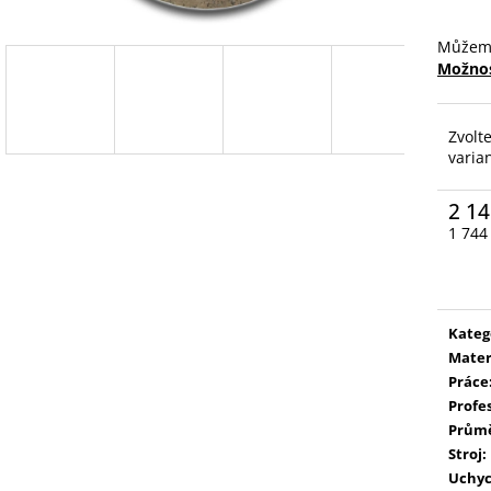
Můžeme
Možnos
Zvolt
varia
2 14
1 744
Měrn
cena:
Kateg
Mater
Práce
Profe
Prům
Stroj
:
Uchyc