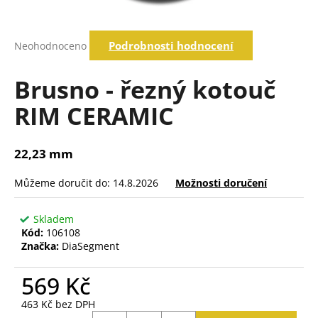
a
j
Průměrné
Podrobnosti hodnocení
Neohodnoceno
í
hodnocení
produktu
t
je
Brusno - řezný kotouč
?
0,0
z
RIM CERAMIC
5
hvězdiček.
Hledat
22,23 mm
Můžeme doručit do:
14.8.2026
Možnosti doručení
D
o
Skladem
p
Kód:
106108
o
Značka:
DiaSegment
r
u
569 Kč
č
463 Kč bez DPH
u
Měrná