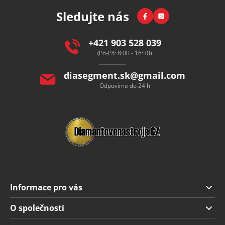
p
Facebook
Instagram
Sledujte nás
a
t
í
+421 903 528 039
(Po-Pá: 8:00 - 16:30)
diasegment.sk
@
gmail.com
Odpovíme do 24 h
Informace pro vás
Doprava a platba
O společnosti
Obchodní podmínky