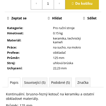
j
Do košíku
cena:
e
m
e
Zeptat se
Hlídat
Sdílet
Kategorie
:
Pro ruční stroje
Hmotnost
:
0.15 kg
keramika, technický
Materiál
:
kameň
Práce
:
na sucho, na mokro
Profese
:
obkladač
Průměr
:
125 mm
Stroj
:
uhlová brúska
Uchycení
:
22,23 mm
Popis
Související (5)
Podobné (5)
Značka
Kontinuální. brusno-řezný kotouč na keramiku a ostatní
obkladové materiály.
Průměr: 125 mm