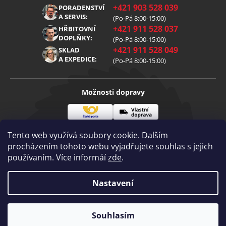
O nás
+421 903 528 039
PORADENSTVÍ
Reklamace
Kariéra
A SERVIS:
(Po-Pá 8:00-15:00)
+421 911 528 037
Zpracování osobních údajů
HŘBITOVNÍ
Blog
DOPLŇKY:
(Po-Pá 8:00-15:00)
Cookies
Kontakt
+421 911 528 049
SKLAD
A EXPEDICE:
(Po-Pá 8:00-15:00)
Možnosti dopravy
Česká
Vlastní
Možnosti platby
pošta
doprava
Tento web využívá soubory cookie. Dalším
procházením tohoto webu vyjadřujete souhlas s jejich
používaním. Více informáí
zde
.
Visa
Mastercard
Dobírka
Copyright 2026
Nastavení
Diamantovenastroje.cz
. Všechna práva
vyhrazena.
Vytvořil Shoptet
|
mime digital
Souhlasím