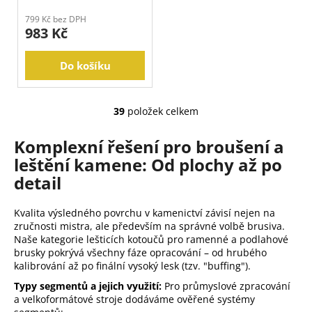
799 Kč bez DPH
983 Kč
Do košíku
39
položek celkem
O
v
Komplexní řešení pro broušení a
l
leštění kamene: Od plochy až po
á
d
detail
a
c
Kvalita výsledného povrchu v kamenictví závisí nejen na
í
zručnosti mistra, ale především na správné volbě brusiva.
p
Naše kategorie lešticích kotoučů pro ramenné a podlahové
brusky pokrývá všechny fáze opracování – od hrubého
r
kalibrování až po finální vysoký lesk (tzv. "buffing").
v
k
Typy segmentů a jejich využití:
Pro průmyslové zpracování
y
a velkoformátové stroje dodáváme ověřené systémy