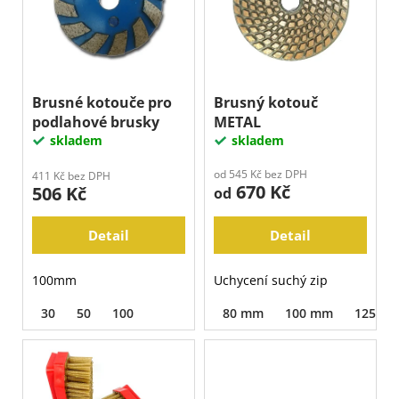
p
j
i
r
e
s
o
m
p
e
d
r
u
o
Brusné kotouče pro
Brusný kotouč
k
podlahové brusky
METAL
d
t
skladem
skladem
u
ů
k
od 545 Kč bez DPH
411 Kč bez DPH
670 Kč
506 Kč
t
od
ů
Detail
Detail
100mm
Uchycení suchý zip
30
50
100
80 mm
100 mm
125 m