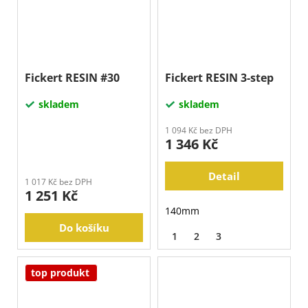
Fickert RESIN #30
Fickert RESIN 3-step
skladem
skladem
1 094 Kč bez DPH
1 346 Kč
Detail
1 017 Kč bez DPH
1 251 Kč
140mm
Do košíku
1
2
3
top produkt