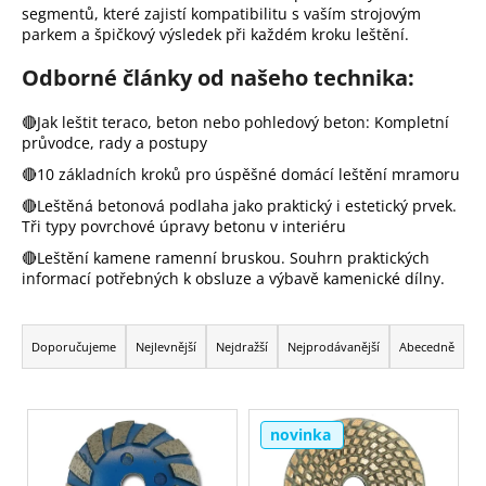
segmentů,
které zajistí kompatibilitu s vaším strojovým
a
parkem a špičkový výsledek při každém kroku leštění.
j
Odborné články od našeho technika:
í
t
🔴Jak leštit teraco, beton nebo pohledový beton: Kompletní
?
průvodce, rady a postupy
🔴10 základních kroků pro úspěšné domácí leštění mramoru
🔴Leštěná betonová podlaha jako praktický i estetický prvek.
Tři typy povrchové úpravy betonu v interiéru
Hledat
🔴
Leštění kamene ramenní bruskou. Souhrn praktických
informací potřebných k obsluze a výbavě kamenické dílny.
D
Ř
o
a
Doporučujeme
Nejlevnější
Nejdražší
Nejprodávanější
Abecedně
p
z
o
r
e
V
u
n
novinka
ý
č
í
p
u