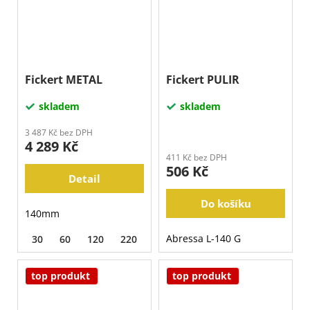
Fickert METAL
Fickert PULIR
skladem
skladem
3 487 Kč bez DPH
4 289 Kč
411 Kč bez DPH
506 Kč
Detail
Do košíku
140mm
Abressa L-140 G
30
60
120
220
top produkt
top produkt