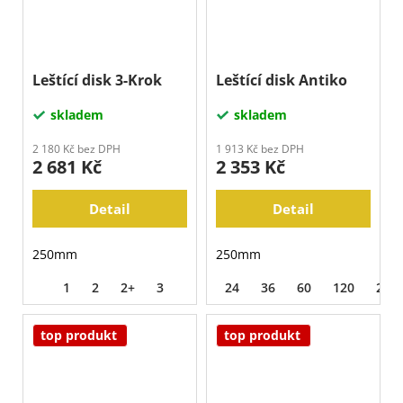
Leštící disk 3-Krok
Leštící disk Antiko
skladem
skladem
2 180 Kč bez DPH
1 913 Kč bez DPH
2 681 Kč
2 353 Kč
Detail
Detail
250mm
250mm
1
2
2+
3
24
36
60
120
240
top produkt
top produkt