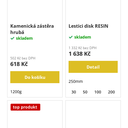
Kamenická zástěra
Lestici disk RESIN
hrubá
skladem
skladem
1 332 Kč bez DPH
1 638 Kč
502 Kč bez DPH
618 Kč
Detail
Do košíku
250mm
1200g
30
50
100
200
40
top produkt