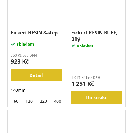
Fickert RESIN 8-step
Fickert RESIN BUFF,
Bílý
skladem
skladem
750 Kč bez DPH
923 Kč
Detail
1 017 Kč bez DPH
1 251 Kč
140mm
Do košíku
60
120
220
400
800
1500
3000