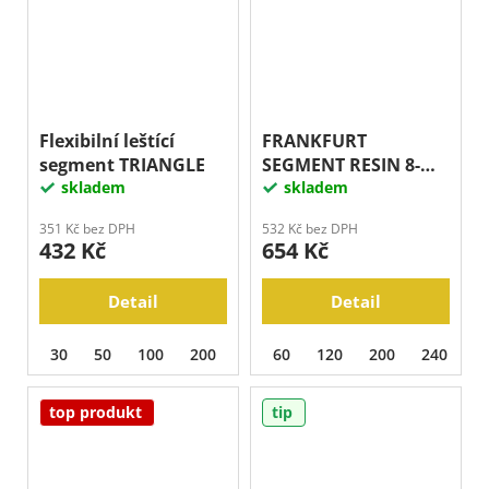
Flexibilní leštící
FRANKFURT
segment TRIANGLE
SEGMENT RESIN 8-
skladem
step
skladem
351 Kč bez DPH
532 Kč bez DPH
432 Kč
654 Kč
Detail
Detail
30
50
100
200
400
60
800
120
1500
200
3000
240
BU
3
top produkt
tip