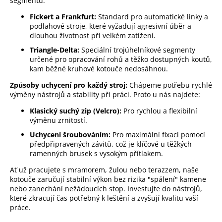
segmentů:
v
ý
Fickert a Frankfurt:
Standard pro automatické linky a
p
podlahové stroje, které vyžadují agresivní úběr a
i
dlouhou životnost při velkém zatížení.
s
Triangle-Delta:
Speciální trojúhelníkové segmenty
u
určené pro opracování rohů a těžko dostupných koutů,
kam běžné kruhové kotouče nedosáhnou.
Způsoby uchycení pro každý stroj:
Chápeme potřebu rychlé
výměny nástrojů a stability při práci. Proto u nás najdete:
Klasický suchý zip (Velcro):
Pro rychlou a flexibilní
výměnu zrnitostí.
Uchycení šroubováním:
Pro maximální fixaci pomocí
předpřipravených závitů, což je klíčové u těžkých
ramenných brusek s vysokým přítlakem.
Ať už pracujete s mramorem, žulou nebo terazzem, naše
kotouče zaručují stabilní výkon bez rizika "spálení" kamene
nebo zanechání nežádoucích stop. Investujte do nástrojů,
které zkracují čas potřebný k leštění a zvyšují kvalitu vaší
práce.