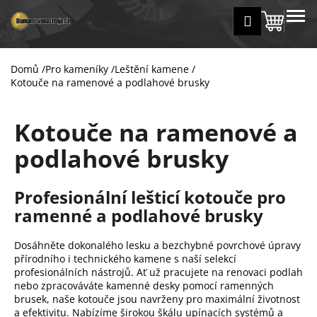
K
Přejít
MENU
Přihlášení
na
Nákup
o
Zpět
Zpět
obsah
š
košík
í
Domů
/
Pro kameníky
/
Leštění kamene
/
C
k
Kotouče na ramenové a podlahové brusky
o
p
Kotouče na ramenové a
o
t
podlahové brusky
ř
e
Profesionální lešticí kotouče pro
b
ramenné a podlahové brusky
u
j
Dosáhněte dokonalého lesku a bezchybné povrchové úpravy
e
přírodního i technického kamene s naší selekcí
profesionálních nástrojů.
Ať už pracujete na renovaci podlah
t
nebo zpracováváte kamenné desky pomocí ramenných
e
brusek,
naše kotouče jsou navrženy pro maximální životnost
n
a efektivitu.
Nabízíme širokou škálu upínacích systémů a