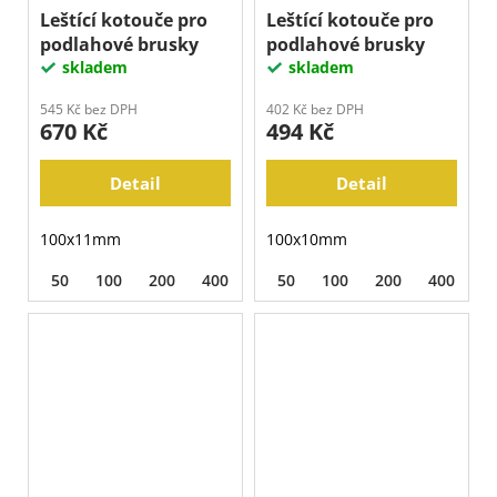
Leštící kotouče pro
Leštící kotouče pro
podlahové brusky
podlahové brusky
skladem
skladem
545 Kč bez DPH
402 Kč bez DPH
670 Kč
494 Kč
Detail
Detail
100x11mm
100x10mm
50
100
200
400
800
50
1500
100
3000
200
400
8