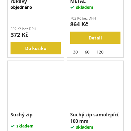
rukávy
METAL
objednáno
skladem
702 Kč bez DPH
864 Kč
302 Kč bez DPH
372 Kč
Detail
Do košíku
30
60
120
Suchý zip
Suchý zip samolepící,
100 mm
skladem
skladem