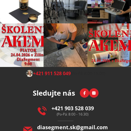
Z
+421 911 528 049
(Po-Pá 8:00-15:00)
á
p
Facebook
Instagram
Sledujte nás
a
t
í
+421 903 528 039
(Po-Pá: 8:00 - 16:30)
diasegment.sk
@
gmail.com