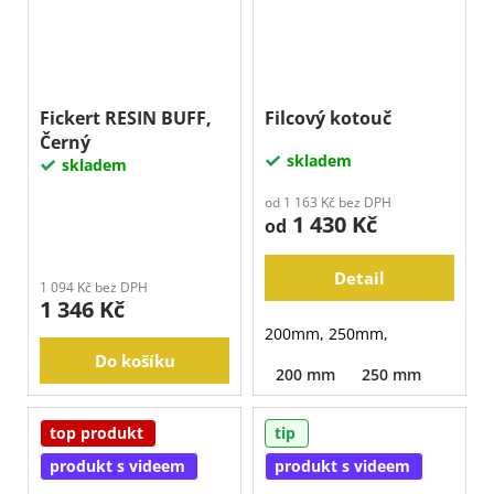
Fickert RESIN BUFF,
Filcový kotouč
Černý
skladem
skladem
od 1 163 Kč bez DPH
1 430 Kč
od
Detail
1 094 Kč bez DPH
1 346 Kč
200mm, 250mm,
Do košíku
200 mm
250 mm
top produkt
tip
produkt s videem
produkt s videem