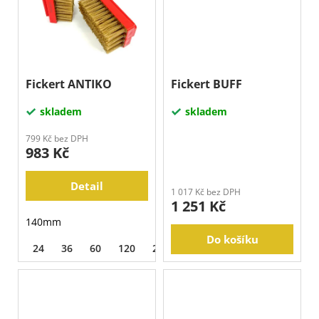
Fickert ANTIKO
Fickert BUFF
skladem
skladem
799 Kč bez DPH
983 Kč
Detail
1 017 Kč bez DPH
1 251 Kč
140mm
Do košíku
24
36
60
120
220
320
500