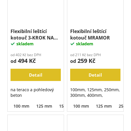
Flexibilní leštící
Flexibilní leštící
kotouč 3-KROK NA
kotouč MRAMOR
TERACO A BETON
skladem
skladem
od 402 Kč bez DPH
od 211 Kč bez DPH
494 Kč
259 Kč
od
od
Detail
Detail
na teraco a pohledový
100mm, 125mm, 250mm,
beton
300mm, 400mm,
100 mm
125 mm
150 mm
100 mm
180 mm
125 mm
250 mm
250 