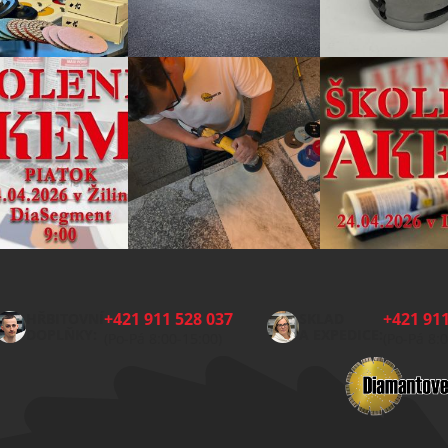
+421 911 528 037
+421 911
HŘBITOVNÍ
SKLAD
DOPLŇKY:
A EXPEDICE:
(Po-Pá 8:00-15:00)
(Po-Pá 8: