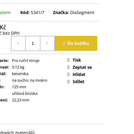
ladem
Kód:
5341/7
Značka:
DiaSegment
 Kč
č bez DPH
á
Do košíku
Tisk
orie
:
Pro ruční stroje
nost
:
0.12 kg
Zeptat se
iál
:
keramika
Hlídat
:
na sucho, na mokro
Sdílet
ěr
:
125 mm
uhlová brúska
ení
:
22,23 mm
adových materiálů.