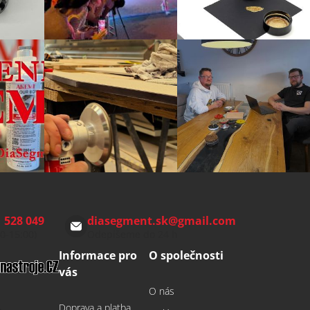
 528 049
diasegment.sk
@
gmail.com
00-15:00)
Odepíšeme do 24 h
Informace pro
O společnosti
vás
O nás
Doprava a platba