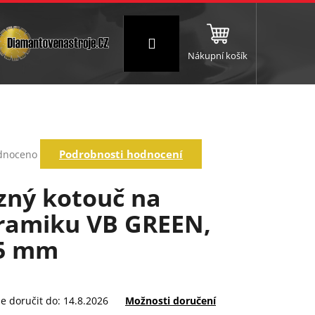
Přihlášení
Nákupní košík
NC a frézování
Brusné a leštící válce
Štokování
rné
Podrobnosti hodnocení
dnoceno
ení
tu
zný kotouč na
ramiku VB GREEN,
ek.
5 mm
 doručit do:
14.8.2026
Možnosti doručení