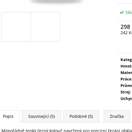
Sk
298
242 K
Měrn
cena:
Kateg
Hmot
Mater
Práce
Prům
Stroj
:
Uchyc
Popis
Související (5)
Podobné (5)
Značka
Mimořádně tenký řezný kotouč navržený pro precizní řezání obkl