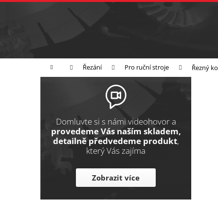
K
Přejít
na
o
Zpět
obsah
do
š
obchodu
í
Broušení
Leštění
Řezání
k
Domů
Řezání
Pro ruční stroje
Řezný ko
P
o
s
t
Domluvte si s námi videohovor a
r
provedeme Vás naším skladem,
detailně předvedeme produkt
,
a
který Vás zajíma
n
n
Zobrazit více
í
p
a