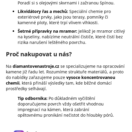
v
Poradí si s olejovými skvrnami i zažranou špínou.
ý
Likvidátory řas a mechů:
Speciální chemie pro
p
exteriérové prvky, jako jsou terasy, pomníky či
i
kamenné ploty, které trpí vlivem vlhkosti.
s
Šetrné přípravky na mramor:
Jelikož je mramor citlivý
u
na kyseliny, nabízíme neutrální čističe, které čistí bez
rizika narušení leštěného povrchu.
Proč nakupovat u nás?
Na
diamantovenastroje.cz
se specializujeme na opracování
kamene již řadu let. Rozumíme struktuře materiálů, a proto
do nabídky zařazujeme pouze
vysoce koncentrovanou
chemii
, která přináší výsledky tam, kde běžné domácí
prostředky selhávají.
Tip odborníka:
Po důkladném vyčištění
doporučujeme povrch vždy ošetřit vhodnou
impregnací na kámen, která zabrání
opětovnému pronikání nečistot do hloubky pórů.