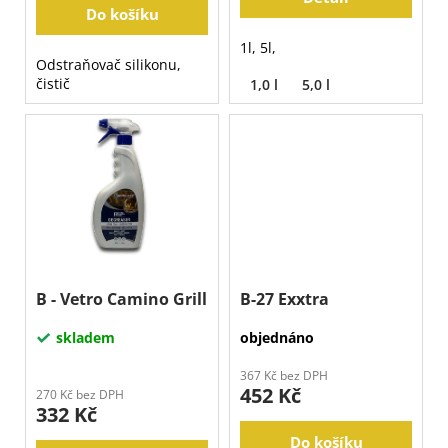
Do košíku
1l, 5l,
Odstraňovač silikonu,
čistič
1,0 l
5,0 l
B - Vetro Camino Grill
B-27 Exxtra
skladem
objednáno
367 Kč bez DPH
452 Kč
270 Kč bez DPH
332 Kč
Do košíku