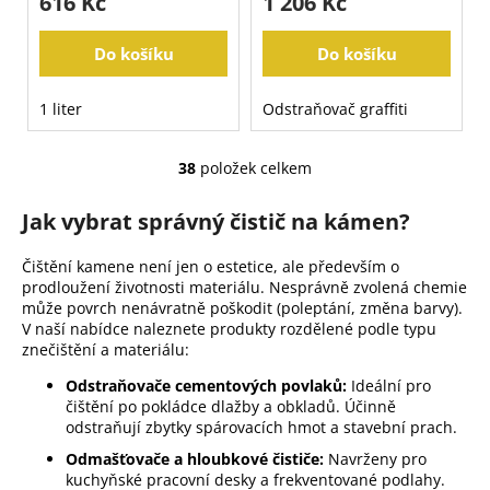
616 Kč
1 206 Kč
Do košíku
Do košíku
1 liter
Odstraňovač graffiti
38
položek celkem
O
v
Jak vybrat správný čistič na kámen?
l
á
Čištění kamene není jen o estetice, ale především o
d
prodloužení životnosti materiálu. Nesprávně zvolená chemie
a
může povrch nenávratně poškodit (poleptání, změna barvy).
c
V naší nabídce naleznete produkty rozdělené podle typu
í
znečištění a materiálu:
p
Odstraňovače cementových povlaků:
Ideální pro
r
čištění po pokládce dlažby a obkladů. Účinně
v
odstraňují zbytky spárovacích hmot a stavební prach.
k
Odmašťovače a hloubkové čističe:
Navrženy pro
y
kuchyňské pracovní desky a frekventované podlahy.