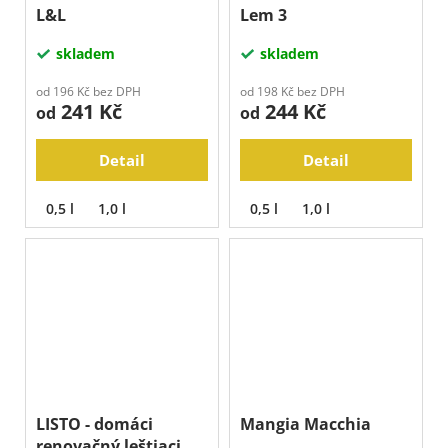
L&L
Lem 3
skladem
skladem
od 196 Kč bez DPH
od 198 Kč bez DPH
241 Kč
244 Kč
od
od
Detail
Detail
0,5 l
1,0 l
0,5 l
1,0 l
LISTO - domáci
Mangia Macchia
renovačný leštiaci