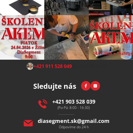
Z
+421 911 528 049
(Po-Pá 8:00-15:00)
á
p
Facebook
Instagram
Sledujte nás
a
t
í
+421 903 528 039
(Po-Pá: 8:00 - 16:30)
diasegment.sk
@
gmail.com
Odpovíme do 24 h