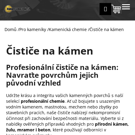
K
Přejít
MENU
Přihlášení
na
Nákup
o
Zpět
Zpět
obsah
š
košík
í
Domů
/
Pro kameníky
/
Kamenická chemie
/
Čističe na kámen
C
k
o
Čističe na kámen
p
o
t
Profesionální čističe na kámen:
ř
Navraťte povrchům jejich
e
původní vzhled
b
u
Udržte krásu a integritu vašich kamenných povrchů s naší
selekcí
profesionální chemie
. Ať už bojujete s usazeným
j
vodním kamenem, mastnotou, mechem nebo zbytky po
e
stavebních pracích, naše čističe nabízejí nekompromisní
t
účinnost při zachování bezpečnosti materiálu. Vyberte si z
nabídky ověřených přípravků vhodných pro
přírodní kámen,
e
žulu, mramor i beton
, které používají odborníci v
n