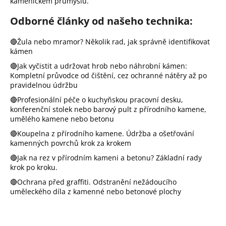
kamenickém průmyslu.
a
Odborné články od našeho technika:
j
í
🔴Žula nebo mramor? Několik rad, jak správně identifikovat
t
kámen
?
🔴Jak vyčistit a udržovat hrob nebo náhrobní kámen:
Kompletní průvodce od čištění, cez ochranné nátěry až po
pravidelnou údržbu
🔴Profesionální péče o kuchyňskou pracovní desku,
Hledat
konferenční stolek nebo barový pult z přírodního kamene,
umělého kamene nebo betonu
🔴Koupelna z přírodního kamene. Údržba a ošetřování
D
kamenných povrchů krok za krokem
o
🔴Jak na rez v přírodním kameni a betonu? Základní rady
p
krok po kroku.
o
🔴Ochrana před graffiti. Odstranění nežádoucího
r
uměleckého díla z kamenné nebo betonové plochy
u
č
u