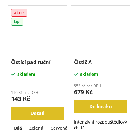
akce
tip
Čistící pad ruční
Čistič A
skladem
skladem
552 Kč bez DPH
679 Kč
116 Kč bez DPH
143 Kč
Do košíku
Detail
Intenzivní rozpouštědlový
čistič
Bílá
Zelená
Červená