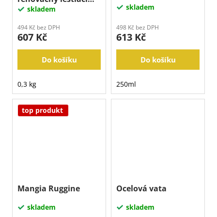
skladem
vosk - 250 ml
skladem
494 Kč bez DPH
498 Kč bez DPH
607 Kč
613 Kč
Do košíku
Do košíku
0,3 kg
250ml
top produkt
Mangia Ruggine
Ocelová vata
skladem
skladem