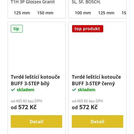
T1H 3P Glossex Granit
SL, SF, BOSCH,
125 mm
150 mm
100 mm
125 mm
150 
tip
top produkt
Tvrdé leštící kotouče
Tvrdé leštící kotouče
BUFF 3-STEP bílý
BUFF 3-STEP černý
skladem
skladem
od 465 Kč bez DPH
od 465 Kč bez DPH
572 Kč
572 Kč
od
od
Detail
Detail