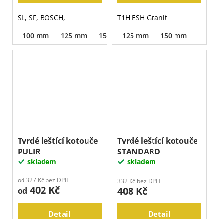
SL, SF, BOSCH,
T1H ESH Granit
100 mm
125 mm
150 mm
125 mm
150 mm
Tvrdé leštící kotouče
Tvrdé leštící kotouče
PULIR
STANDARD
skladem
skladem
od 327 Kč bez DPH
332 Kč bez DPH
402 Kč
408 Kč
od
Detail
Detail