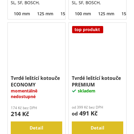
SL, SF, BOSCH,
SL, SF, BOSCH,
100 mm
125 mm
150 mm
100 mm
125 mm
150 
top produkt
Tvrdé leštící kotouče
Tvrdé leštící kotouče
ECONOMY
PREMIUM
momentálně
skladem
nedostupné
od 399 Kč bez DPH
174 Kč bez DPH
491 Kč
214 Kč
od
Detail
Detail