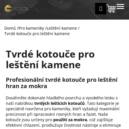
K
Přejít
MENU
Přihlášení
na
Nákup
o
Zpět
Zpět
obsah
š
košík
í
Domů
/
Pro kameníky
/
Leštění kamene
/
C
k
Tvrdé kotouče pro leštění kamene
o
p
Tvrdé kotouče pro
o
t
leštění kamene
ř
e
Profesionální tvrdé kotouče pro leštění
b
hran za mokra
u
j
Dosáhněte dokonale hladkého povrchu a vysokého lesku s
naší nabídkou
tvrdých lešticích kotoučů
. Tato kategorie je
e
speciálně navržena pro kameníky, kteří vyžadují maximální
t
preciznost při opracování rovných hran a fazet. Naše
e
kotouče jsou určeny pro
použití za mokra
, což zajišťuje
efektivní chlazení, prodlužuje životnost nástroje a eliminuje
n