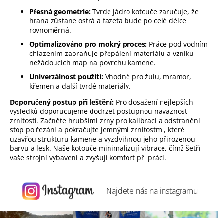
ý
p
Přesná geometrie:
Tvrdé jádro kotouče zaručuje, že
hrana zůstane ostrá a fazeta bude po celé délce
i
rovnoměrná.
s
u
Optimalizováno pro mokrý proces:
Práce pod vodním
chlazením zabraňuje přepálení materiálu a vzniku
nežádoucích map na povrchu kamene.
Univerzálnost použití:
Vhodné pro žulu, mramor,
křemen a další tvrdé materiály.
Doporučený postup při leštění:
Pro dosažení nejlepších
výsledků doporučujeme dodržet postupnou návaznost
zrnitostí. Začněte hrubšími zrny pro kalibraci a odstranění
stop po řezání a pokračujte jemnými zrnitostmi, které
uzavřou strukturu kamene a vyzdvihnou jeho přirozenou
barvu a lesk. Naše kotouče minimalizují vibrace, čímž šetří
vaše strojní vybavení a zvyšují komfort při práci.
Najdete nás na
instagramu