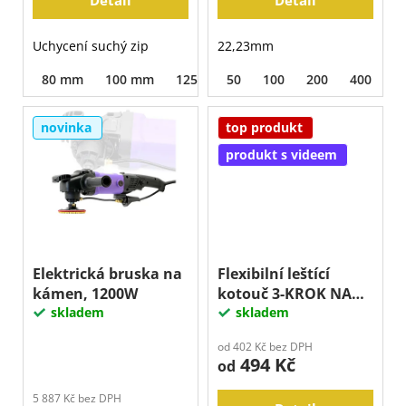
Uchycení suchý zip
22,23mm
80 mm
100 mm
125 mm
50
100
200
400
8
novinka
top produkt
produkt s videem
Elektrická bruska na
Flexibilní leštící
kámen, 1200W
kotouč 3-KROK NA
skladem
TERACO A BETON
skladem
od 402 Kč bez DPH
494 Kč
od
5 887 Kč bez DPH