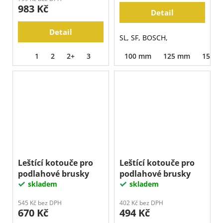
983 Kč
Detail
Detail
SL, SF, BOSCH,
1
2
2+
3
100 mm
125 mm
150 
Leštící kotouče pro
Leštící kotouče pro
podlahové brusky
podlahové brusky
skladem
skladem
545 Kč bez DPH
402 Kč bez DPH
670 Kč
494 Kč