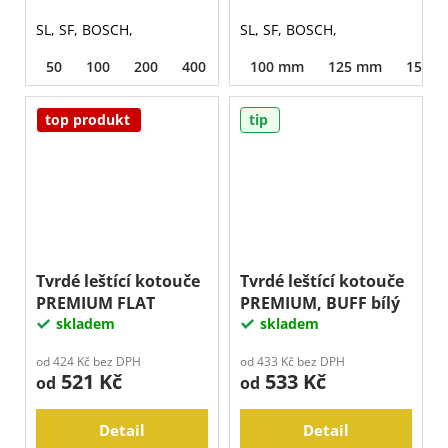
SL, SF, BOSCH,
SL, SF, BOSCH,
50
100
200
400
800
100 mm
1500
125 mm
150 
top produkt
tip
Tvrdé leštící kotouče
Tvrdé leštící kotouče
PREMIUM FLAT
PREMIUM, BUFF bílý
skladem
skladem
od 424 Kč bez DPH
od 433 Kč bez DPH
521 Kč
533 Kč
od
od
Detail
Detail