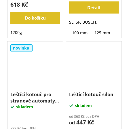
618 Kč
Detail
Do košíku
SL, SF, BOSCH,
1200g
100 mm
125 mm
novinka
Leštící kotouč pro
Leštící kotouč silon
stranové automaty
skladem
EDGE SLIM
skladem
od 363 Kč bez DPH
447 Kč
od
799 Kč bez DPH