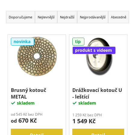
j
Ř
e
m
a
Doporučujeme
Nejlevnější
Nejdražší
Nejprodávanější
Abecedně
e
z
e
V
n
novinka
tip
ý
í
p
produkt s videem
p
i
r
s
o
p
d
r
u
o
Brusný kotouč
Drážkovací kotouč U
k
METAL
- leštící
d
t
skladem
skladem
u
ů
k
od 545 Kč bez DPH
1 259 Kč bez DPH
670 Kč
1 549 Kč
t
od
ů
Detail
Detail