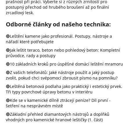
prašnost při práci. Vyberte si z různých zrnitostí pro
a
postupný přechod od hrubého broušení až po finální
zrcadlový lesk.
j
í
Odborné články od našeho technika:
t
?
🔴Leštění kamene jako profesionál. Postupy, nástroje a
nářadí které potřebujete
🔴Jak leštit teraco, beton nebo pohledový beton: Kompletní
průvodce, rady a postupy
Hledat
🔴10 základních kroků pro úspěšné domácí leštění mramoru
🔴Z vašich telefonátů: Jaké nástroje použít a jaký postup
zvolit, pokud chci svépomocí zbrousit písmo na pomníku?
D
🔴Leštěná betonová podlaha jako praktický i estetický prvek.
o
Tři typy povrchové úpravy betonu v interiéru
p
o
🔴Kde se v kamenické dílně ztrácejí peníze? Díl první -
šetření na nesprávném místě
r
u
🔴Základní přehled diamantových nástrojů a doplňků
č
vhodných pro kamenické hranové leštičky (1. část)
u