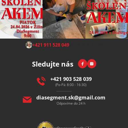
Z
+421 911 528 049
(Po-Pá 8:00-15:00)
á
p
Facebook
Instagram
Sledujte nás
a
t
í
+421 903 528 039
(Po-Pá: 8:00 - 16:30)
diasegment.sk
@
gmail.com
Odpovíme do 24 h