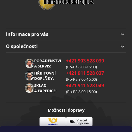
Informace pro vás
Doprava a platba
O společnosti
Obchodní podmínky
O nás
+421 903 528 039
PORADENSTVÍ
Reklamace
Kariéra
A SERVIS:
(Po-Pá 8:00-15:00)
+421 911 528 037
Zpracování osobních údajů
HŘBITOVNÍ
Blog
DOPLŇKY:
(Po-Pá 8:00-15:00)
Cookies
Kontakt
+421 911 528 049
SKLAD
A EXPEDICE:
(Po-Pá 8:00-15:00)
Možnosti dopravy
Česká
Vlastní
Možnosti platby