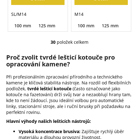
SL/M14
M14
100 mm
125 mm
100 mm
125 mm
30
položek celkem
O
v
Proč zvolit tvrdé lešticí kotouče pro
l
opracování kamene?
á
d
Při profesionálním zpracování přírodního a technického
a
kamene je klíčová stabilita nástroje. Na rozdíl od flexibilních
c
podložek,
tvrdé lešticí kotouče
(často označované jako
í
kotouče na fazetování) drží svůj tvar a nezaoblují hrany tam,
p
kde to není žádoucí. Jsou ideální volbou pro automatické
r
linky, stacionární stroje, ale i ruční brusky při požadavku na
v
perfektní rovinu.
k
Hlavní výhody našich lešticích nástrojů:
y
Vysoká koncentrace brusiva:
Zajišťuje rychlý úběr
v
materiálu a dlouhou provozní životnost.