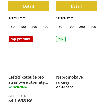
Detail
Detail
100x11mm
100x10mm
50
100
200
400
800
50
1500
100
3000
200
400
8
top produkt
tip
Leštící kotouče pro
Nepromokavé
stranové automaty
rukávy
EDGE
skladem
objednáno
od 1 332 Kč bez DPH
1 638 Kč
od