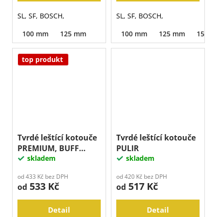
SL, SF, BOSCH,
SL, SF, BOSCH,
100 mm
125 mm
100 mm
125 mm
150 
top produkt
Tvrdé leštící kotouče
Tvrdé leštící kotouče
PREMIUM, BUFF
PULIR
černý
skladem
skladem
od 433 Kč bez DPH
od 420 Kč bez DPH
533 Kč
517 Kč
od
od
Detail
Detail