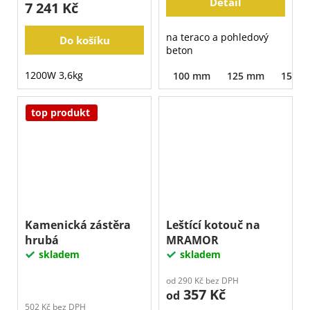
Detail
7 241 Kč
na teraco a pohledový
Do košíku
beton
1200W 3,6kg
100 mm
125 mm
150 
top produkt
Kamenická zástěra
Leštící kotouč na
hrubá
MRAMOR
skladem
skladem
od 290 Kč bez DPH
357 Kč
od
502 Kč bez DPH