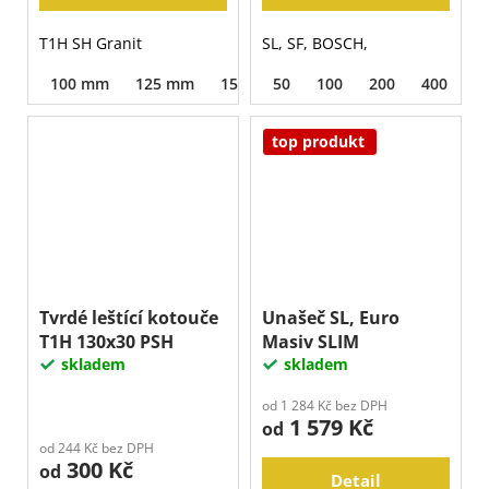
T1H SH Granit
SL, SF, BOSCH,
100 mm
125 mm
150 mm
50
100
200
400
8
top produkt
Tvrdé leštící kotouče
Unašeč SL, Euro
T1H 130x30 PSH
Masiv SLIM
skladem
skladem
od 1 284 Kč bez DPH
1 579 Kč
od
od 244 Kč bez DPH
300 Kč
od
Detail