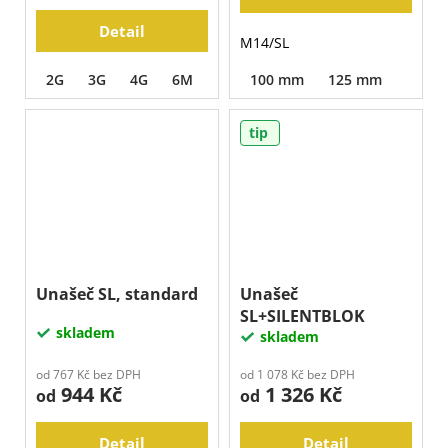
Detail
M14/SL
2G
3G
4G
6M
12P
100 mm
125 mm
tip
Unašeč SL, standard
Unašeč
SL+SILENTBLOK
skladem
skladem
od 767 Kč bez DPH
od 1 078 Kč bez DPH
944 Kč
1 326 Kč
od
od
Detail
Detail