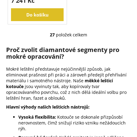
7 241 Kč
Do košíku
27
položek celkem
O
v
Proč zvolit diamantové segmenty pro
l
mokré opracování?
á
d
Mokré leštění představuje nejúčinnější způsob, jak
a
eliminovat prašnost při práci a zároveň předejít přehřívání
c
materiálu i samotného nástroje. Naše
měkké lešticí
í
kotouče
jsou vyvinuty tak, aby kopírovaly tvar
p
opracovávaného povrchu, což z nich dělá ideální volbu pro
r
leštění hran, fazet a oblouků.
v
Hlavní výhody našich lešticích nástrojů:
k
Vysoká flexibilita:
Kotouče se dokonale přizpůsobí
y
nerovnostem, čímž snižují riziko vzniku nežádoucích
v
rýh.
ý