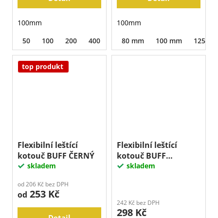
100mm
100mm
50
100
200
400
800
80 mm
1500
100 mm
3000
125 m
top produkt
Flexibilní leštící
Flexibilní leštící
kotouč BUFF ČERNÝ
kotouč BUFF
skladem
ČERVENÝ
skladem
od 206 Kč bez DPH
253 Kč
od
242 Kč bez DPH
298 Kč
Detail