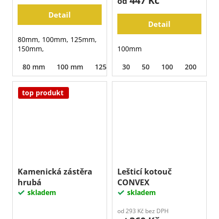
447 Kč
od
Detail
Detail
80mm, 100mm, 125mm,
150mm,
100mm
80 mm
100 mm
125 mm
30
150 mm
50
100
200
40
top produkt
Kamenická zástěra
Lešticí kotouč
hrubá
CONVEX
skladem
skladem
od 293 Kč bez DPH