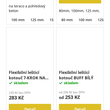
na teraco a pohledový
beton
80mm, 100mm, 125 mm,
100 mm
125 mm
150 mm
80 mm
180 mm
100 mm
250 mm
125 m
Flexibilní lešticí
Flexibilní leštící
kotouč 7-KROK NA
kotouč BUFF BÍLÝ
KERAMIKU
skladem
skladem
od 206 Kč bez DPH
230 Kč bez DPH
253 Kč
283 Kč
od
Detail
Detail