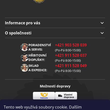
Informace pro vás
Doprava a platba
O společnosti
Obchodní podmínky
O nás
+421 903 528 039
PORADENSTVÍ
Reklamace
Kariéra
A SERVIS:
(Po-Pá 8:00-15:00)
+421 911 528 037
Zpracování osobních údajů
HŘBITOVNÍ
Blog
DOPLŇKY:
(Po-Pá 8:00-15:00)
Cookies
Kontakt
+421 911 528 049
SKLAD
A EXPEDICE:
(Po-Pá 8:00-15:00)
Možnosti dopravy
Česká
Vlastní
Možnosti platby
pošta
doprava
Tento web využívá soubory cookie. Dalším