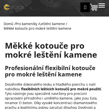
K
Přejít
MENU
Přihlášení
na
Nákup
o
Zpět
Zpět
obsah
š
košík
í
Domů
/
Pro kameníky
/
Leštění kamene
/
C
k
Měkké kotouče pro mokré leštění kamene
o
p
Měkké kotouče pro
o
t
mokré leštění kamene
ř
e
Profesionální flexibilní kotouče
b
pro mokré leštění kamene
u
j
Dosáhněte dokonalého lesku a hladkého povrchu s naší
e
nabídkou
flexibilních lešticích kotoučů pro mokré použití
.
Tyto nástroje jsou speciálně navrženy pro precizní
t
opracování přírodního i umělého kamene, jako jsou žula,
e
mramor či beton. Díky vysoké koncentraci diamantového
n
prachu a kvalitnímu pojivu zaručují dlouhou životnost a