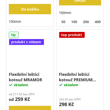
Detail
Do košíku
100mm
100mm
50
100
200
400
8
tip
top produkt
produkt s videem
Flexibilní leštící
Flexibilní leštící
kotouč MRAMOR
kotouč PREMIUM
skladem
DIASEGMENT
skladem
od 211 Kč bez DPH
259 Kč
od
242 Kč bez DPH
298 Kč