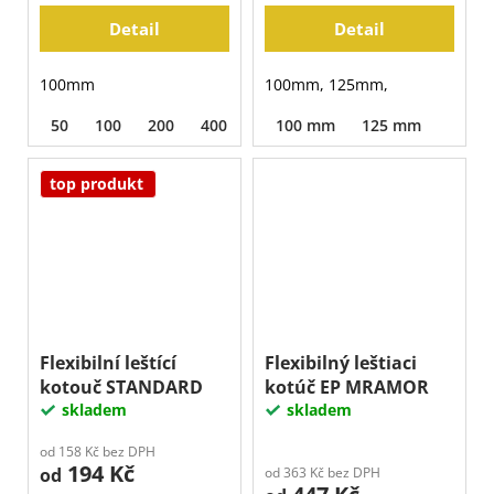
Detail
Detail
100mm
100mm, 125mm,
50
100
200
400
800
100 mm
1500
125 mm
3000
top produkt
Flexibilní leštící
Flexibilný leštiaci
kotouč STANDARD
kotúč EP MRAMOR
skladem
skladem
od 158 Kč bez DPH
194 Kč
od
od 363 Kč bez DPH