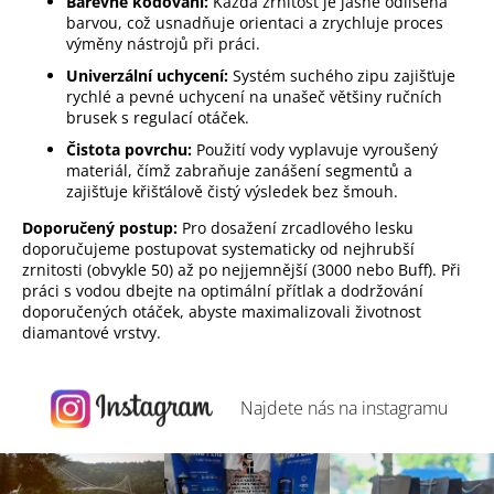
p
Barevné kódování:
Každá zrnitost je jasně odlišena
barvou, což usnadňuje orientaci a zrychluje proces
i
výměny nástrojů při práci.
s
u
Univerzální uchycení:
Systém suchého zipu zajišťuje
rychlé a pevné uchycení na unašeč většiny ručních
brusek s regulací otáček.
Čistota povrchu:
Použití vody vyplavuje vyroušený
materiál, čímž zabraňuje zanášení segmentů a
zajišťuje křišťálově čistý výsledek bez šmouh.
Doporučený postup:
Pro dosažení zrcadlového lesku
doporučujeme postupovat systematicky od nejhrubší
zrnitosti (obvykle 50) až po nejjemnější (3000 nebo Buff). Při
práci s vodou dbejte na optimální přítlak a dodržování
doporučených otáček, abyste maximalizovali životnost
diamantové vrstvy.
Najdete nás na
instagramu