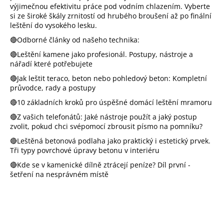
výjimečnou efektivitu práce pod vodním chlazením. Vyberte
a
si ze široké škály zrnitostí od hrubého broušení až po finální
j
leštění do vysokého lesku.
í
🔴Odborné články od našeho technika:
t
🔴Leštění kamene jako profesionál. Postupy, nástroje a
?
nářadí které potřebujete
🔴Jak leštit teraco, beton nebo pohledový beton: Kompletní
průvodce, rady a postupy
🔴10 základních kroků pro úspěšné domácí leštění mramoru
Hledat
🔴Z vašich telefonátů: Jaké nástroje použít a jaký postup
zvolit, pokud chci svépomocí zbrousit písmo na pomníku?
D
🔴Leštěná betonová podlaha jako praktický i estetický prvek.
o
Tři typy povrchové úpravy betonu v interiéru
p
🔴Kde se v kamenické dílně ztrácejí peníze? Díl první -
o
šetření na nesprávném místě
r
u
č
u
Ř