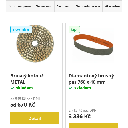
j
a
Doporučujeme
Nejlevnější
Nejdražší
Nejprodávanější
Abecedně
e
z
m
e
e
V
n
novinka
tip
ý
í
p
p
i
r
s
o
p
d
r
u
o
Brusný kotouč
Diamantový brusný
k
METAL
pás 760 x 40 mm
d
t
skladem
skladem
u
ů
k
od 545 Kč bez DPH
670 Kč
t
od
2 712 Kč bez DPH
ů
3 336 Kč
Detail