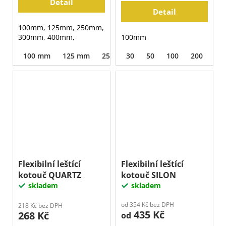
Detail
Detail
100mm, 125mm, 250mm,
300mm, 400mm,
100mm
100 mm
125 mm
250 mm
30
300 mm
50
100
400 mm
200
40
Flexibilní leštící
Flexibilní leštící
kotouč QUARTZ
kotouč SILON
skladem
skladem
od 354 Kč bez DPH
218 Kč bez DPH
435 Kč
268 Kč
od