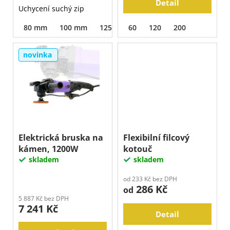
Detail
Uchycení suchý zip
80 mm
100 mm
125 mm
60
120
200
novinka
Elektrická bruska na
Flexibilní filcový
kámen, 1200W
kotouč
skladem
skladem
od 233 Kč bez DPH
286 Kč
od
5 887 Kč bez DPH
7 241 Kč
Detail