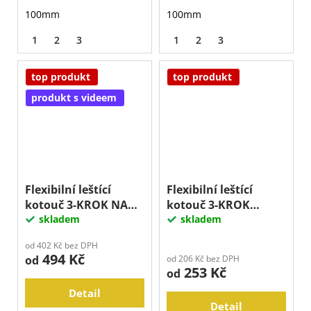
100mm
100mm
1
2
3
1
2
3
top produkt
top produkt
produkt s videem
Flexibilní leštící
Flexibilní leštící
kotouč 3-KROK NA
kotouč 3-KROK
TERACO A BETON
skladem
PREMIUM
skladem
od 402 Kč bez DPH
494 Kč
od
od 206 Kč bez DPH
253 Kč
od
Detail
Detail